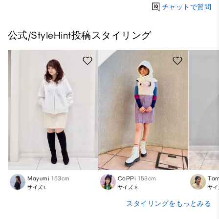
チャットで質問
公式/StyleHint投稿スタイリング
Mayumi
153cm
CoPPi
153cm
Ta
サイズ:L
サイズ:S
サイ
スタイリングをもっとみる