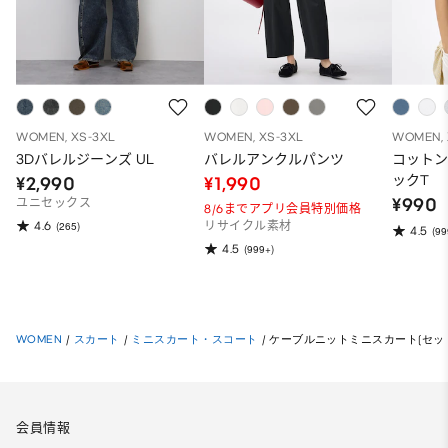
WOMEN, XS-3XL
WOMEN, XS-3XL
WOMEN, 
3Dバレルジーンズ UL
バレルアンクルパンツ
コット
ックT
¥2,990
¥1,990
¥990
ユニセックス
8/6までアプリ会員特別価格
4.6
(265)
リサイクル素材
4.5
(99
4.5
(999+)
WOMEN
/
スカート
/
ミニスカート・スコート
/
ケーブルニットミニスカート(セッ
会員情報