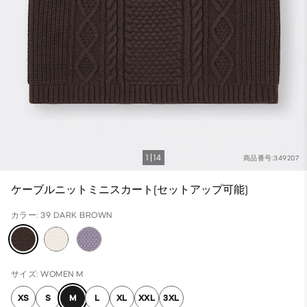
1
14
商品番号:349207
ケーブルニットミニスカート(セットアップ可能)
カラー: 39 DARK BROWN
サイズ: WOMEN M
XS
S
M
L
XL
XXL
3XL