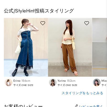
公式/StyleHint投稿スタイリング
Erina
156cm
Yurina
152cm
Miz
サイズ:ONE SIZE
サイズ:ONE SIZE
サイズ
スタイリングをもっとみる
お客様のレビュー
レビューを書く