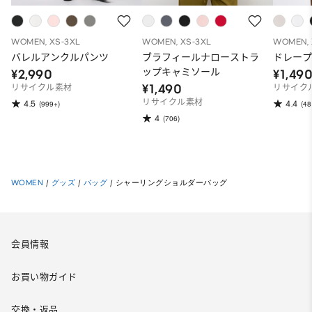
WOMEN, XS-3XL
WOMEN, XS-3XL
WOMEN, 
バレルアンクルパンツ
ブラフィールナローストラ
ドレープ
ップキャミソール
¥2,990
¥1,49
¥1,490
リサイクル素材
リサイク
リサイクル素材
4.5
4.4
(999+)
(48
4
(706)
WOMEN
/
グッズ
/
バッグ
/
シャーリングショルダーバッグ
会員情報
お買い物ガイド
交換・返品