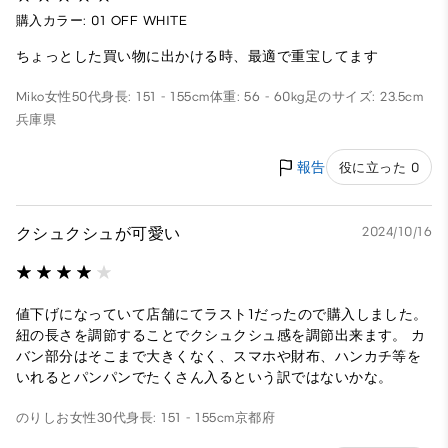
購入カラー: 01 OFF WHITE
ちょっとした買い物に出かける時、最適で重宝してます
Miko
女性
50代
身長: 151 - 155cm
体重: 56 - 60kg
足のサイズ: 23.5cm
兵庫県
報告
役に立った 0
クシュクシュが可愛い
2024/10/16
値下げになっていて店舗にてラスト1だったので購入しました。
紐の長さを調節することでクシュクシュ感を調節出来ます。 カ
バン部分はそこまで大きくなく、スマホや財布、ハンカチ等を
いれるとパンパンでたくさん入るという訳ではないかな。
のりしお
女性
30代
身長: 151 - 155cm
京都府