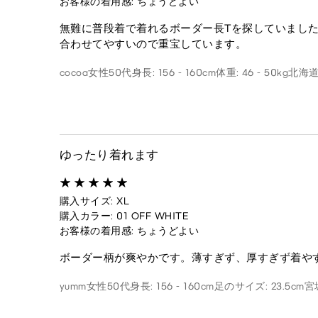
お客様の着用感: ちょうどよい
無難に普段着で着れるボーダー長Tを探していまし
合わせてやすいので重宝しています。
cocoa
女性
50代
身長: 156 - 160cm
体重: 46 - 50kg
北海
ゆったり着れます
購入サイズ: XL
購入カラー: 01 OFF WHITE
お客様の着用感: ちょうどよい
ボーダー柄が爽やかです。薄すぎず、厚すぎず着や
yumm
女性
50代
身長: 156 - 160cm
足のサイズ: 23.5cm
宮