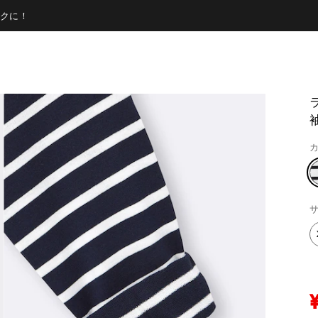
クに！
袖
カ
サ