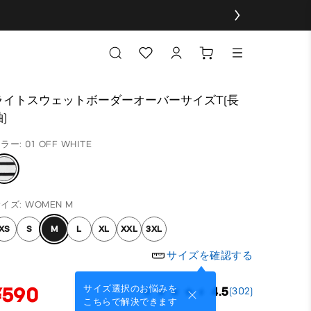
ライトスウェットボーダーオーバーサイズT(長
)
ラー: 01 OFF WHITE
イズ: WOMEN M
XS
S
M
L
XL
XXL
3XL
サイズを確認する
¥590
サイズ選択のお悩みを
4.5
(302)
こちらで解決できます