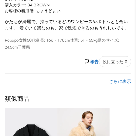
購入カラー: 34 BROWN
お客様の着用感: ちょうどよい
かたちが綺麗で、持っているどのワンピースやボトムとも合い
ます。 着ていて楽なのも、家で洗濯できるのもうれしいです。
Popopo
女性
50代
身長: 166 - 170cm
体重: 51 - 55kg
足のサイズ:
24.5cm
千葉県
報告
役に立った 0
さらに表示
類似商品