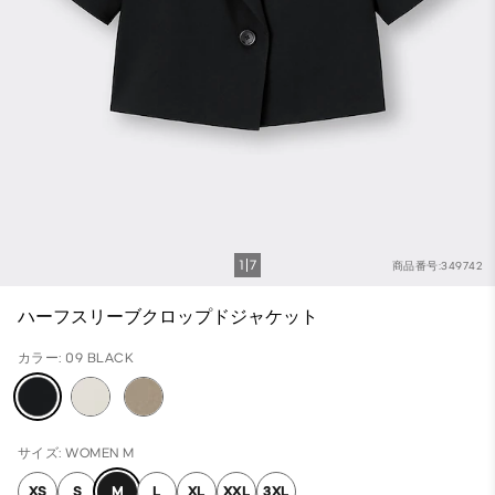
1
7
商品番号:349742
ハーフスリーブクロップドジャケット
カラー: 09 BLACK
サイズ: WOMEN M
XS
S
M
L
XL
XXL
3XL