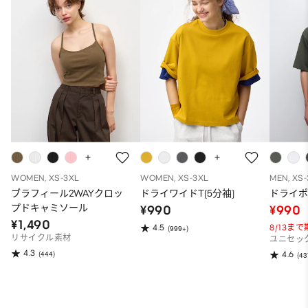
WOMEN, XS-3XL
WOMEN, XS-3XL
MEN, XS
ブラフィール2WAYクロッ
ドライワイドT(5分袖)
ドライポ
プドキャミソール
¥990
¥990
¥1,490
8/13ま
4.5
(999+)
リサイクル素材
ユニセッ
4.3
(444)
4.6
(43