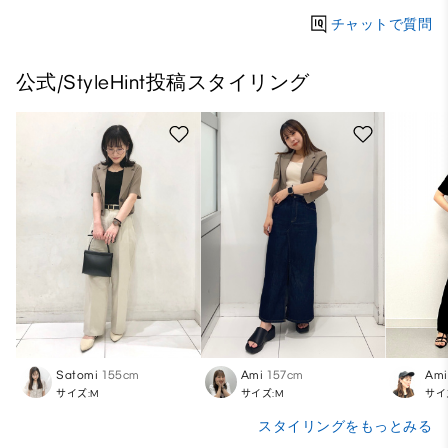
チャットで質問
公式/StyleHint投稿スタイリング
Satomi
155cm
Ami
157cm
Ami
サイズ:M
サイズ:M
サイ
スタイリングをもっとみる