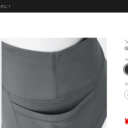
クに！
G
カ
サ