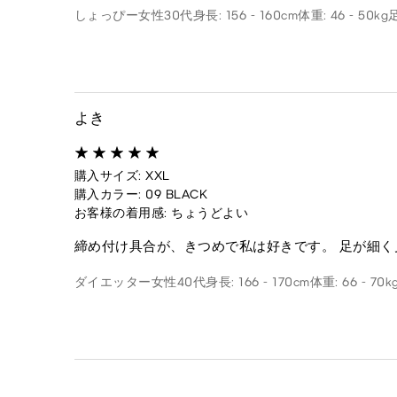
しょっぴー
女性
30代
身長: 156 - 160cm
体重: 46 - 50kg
よき
購入サイズ: XXL
購入カラー: 09 BLACK
お客様の着用感: ちょうどよい
締め付け具合が、きつめで私は好きです。 足が細
ダイエッター
女性
40代
身長: 166 - 170cm
体重: 66 - 70k