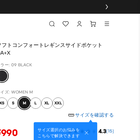
ソフトコンフォートレギンスサイドポケット
A+X
ラー: 09 BLACK
イズ: WOMEN M
XS
S
M
L
XL
XXL
サイズを確認する
¥990
サイズ選択のお悩みを
4.3
(15)
こちらで解決できます