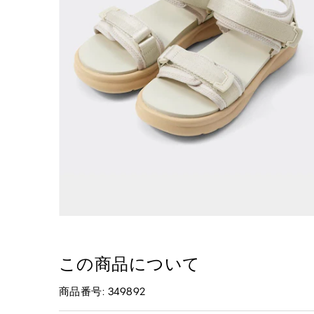
この商品について
商品番号: 349892