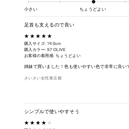
小さい
ちょうどよい
足首も支えるので良い
購入サイズ: 19.0cm
購入カラー: 57 OLIVE
お客様の着用感: ちょうどよい
姉妹で買いました！色も使いやすい色で非常に良い
さいさい
女性
東京都
シンプルで使いやすそう