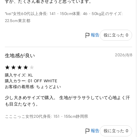
すが、たくさん着させようと思っています。
*kei*
女性
60代以上
身長: 141 - 150cm
体重: 46 - 50kg
足のサイズ:
22.5cm
東京都
報告
役に立った 0
生地感が良い
2026/8/8
購入サイズ: XL
購入カラー: 01 OFF WHITE
お客様の着用感: ちょうどよい
少し大きめサイズで購入。 生地がサラサラしていて心地よく汗
も目立たなそう。
こここっこ
女性
20代
身長: 151 - 155cm
静岡県
報告
役に立った 0