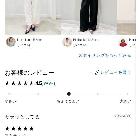
Kumiko
152cm
Natsuki
163cm
Na
サイズ:M
サイズ:M
サイ
スタイリングをもっとみる
お客様のレビュー
レビューを書く
4.5
(999+)
小さい
ちょうどよい
大きい
サラッとしてる
2026/8/8