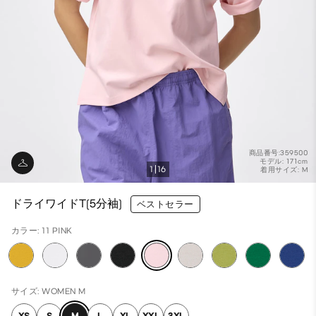
商品番号:359500
モデル: 171cm
1
16
着用サイズ: M
ドライワイドT(5分袖)
ベストセラー
カラー: 11 PINK
サイズ: WOMEN M
XS
S
M
L
XL
XXL
3XL