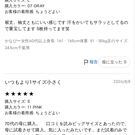
購入サイズ: L
購入カラー: 07 GRAY
お客様の着用感: ちょうどよい
裾丈、袖丈ともにいい感じです 汗をかいてもサラッとしてるの
で重宝してます 5枚持ってます笑
かなぴー
女性
60代以上
身長: 161 - 165cm
体重: 51 - 55kg
足のサイズ:
24.5cm
千葉県
報告
役に立った 0
いつもより1サイズ小さく
2026/8/8
購入サイズ: S
購入カラー: 11 PINK
お客様の着用感: ちょうどよい
70代の母に購入。 口コミを読みビッグサイズとあったので、
母に試着させて購入。気に入ったみたいです。まだ試着のみで