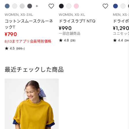
WOMEN, XS-3XL
WOMEN, XS-XL
MEN, XS
コットンスムースクルーネ
ドライスラブT NTQ
ドライボ
ックT
¥990
¥1,29
¥790
一部店舗商品
ユニセッ
4.8
4.4
(28)
(34
8/13までアプリ会員特別価格
4.5
(999+)
最近チェックした商品