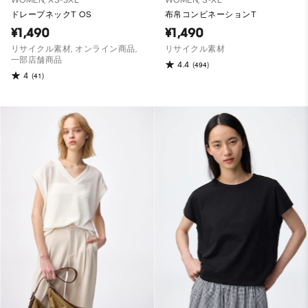
WOMEN, XS-3XL
WOMEN, S-XL
ドレープネックT OS
布帛コンビネーションT
¥1,490
¥1,490
リサイクル素材, オンライン商品,
リサイクル素材
一部店舗商品
4.4
(494)
4
(41)