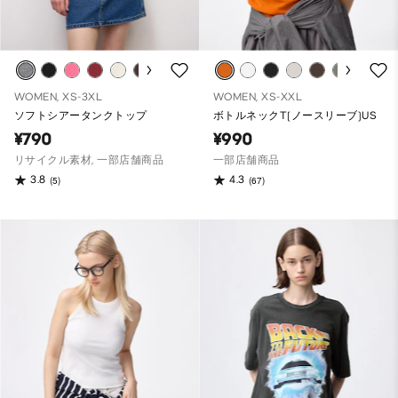
WOMEN, XS-3XL
WOMEN, XS-XXL
ソフトシアータンクトップ
ボトルネックT(ノースリーブ)US
¥790
¥990
リサイクル素材, 一部店舗商品
一部店舗商品
3.8
4.3
(5)
(67)