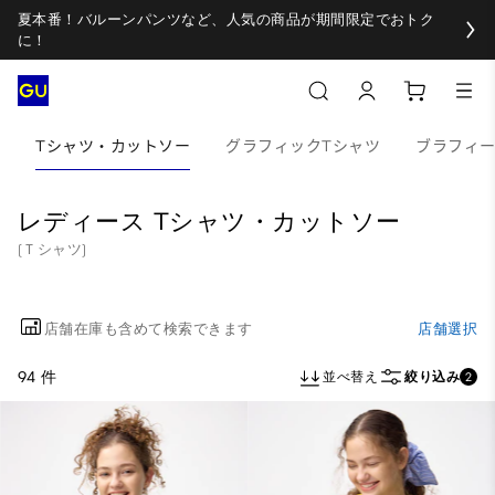
夏本番！バルーンパンツなど、人気の商品が期間限定でおトク
に！
Tシャツ・カットソー
グラフィックTシャツ
ブラフィ
レディース Tシャツ・カットソー
(Ｔシャツ)
店舗在庫も含めて検索できます
店舗選択
94 件
並べ替え
絞り込み
2