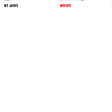
¥1,490
¥990
ユニセックス
値下げ
ユニセックス
4.7
(67)
4.7
(27)