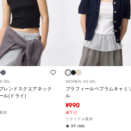
S-3XL
WOMEN, XS-3XL
ブレンドスクエアネック
ブラフィールペプラムキャミ
ール(ドライ)
ル
¥990
素材
値下げ
リサイクル素材
(326)
3.9