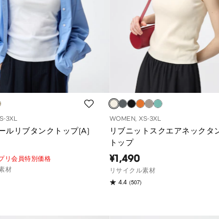
S-3XL
WOMEN, XS-3XL
ールリブタンクトップ(A)
リブニットスクエアネックタ
トップ
¥1,490
アプリ会員特別価格
素材
リサイクル素材
(507)
4.4