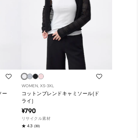
WOMEN, XS-3XL
ソー
コットンブレンドキャミソール(ド
ライ)
¥790
リサイクル素材
(30)
4.3