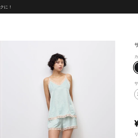
クに！
カ
サ