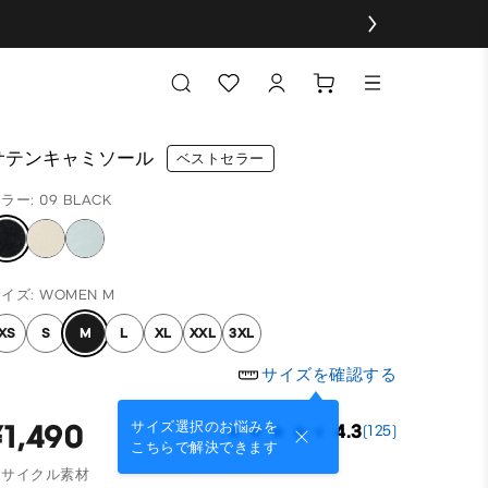
サテンキャミソール
ベストセラー
ラー: 09 BLACK
イズ: WOMEN M
XS
S
M
L
XL
XXL
3XL
サイズを確認する
¥1,490
サイズ選択のお悩みを
4.3
(125)
こちらで解決できます
リサイクル素材