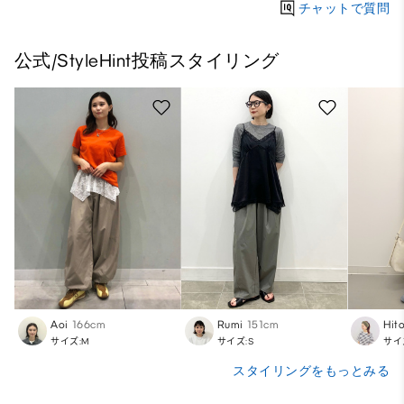
チャットで質問
公式/StyleHint投稿スタイリング
Aoi
166cm
Rumi
151cm
Hit
サイズ:M
サイズ:S
サイ
スタイリングをもっとみる