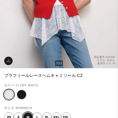
商品番号:362228
モデル: 162cm
1
12
着用サイズ: M
ブラフィールレースヘムキャミソール CZ
カラー: 01 OFF WHITE
サイズ: WOMEN M
XS
S
M
L
XL
XXL
3XL