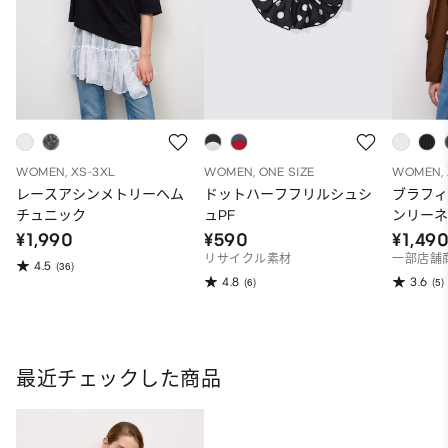
WOMEN, XS-3XL
WOMEN, ONE SIZE
WOMEN, 
レースアシンメトリーヘム
ドットハーフフリルシュシ
ブラフ
チュニック
ュPF
ンリー
¥1,990
¥590
¥1,49
リサイクル素材
一部店舗
4.5
(36)
4.8
3.6
(6)
(5)
最近チェックした商品