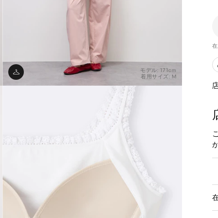
在
モデル: 171cm
着用サイズ: M