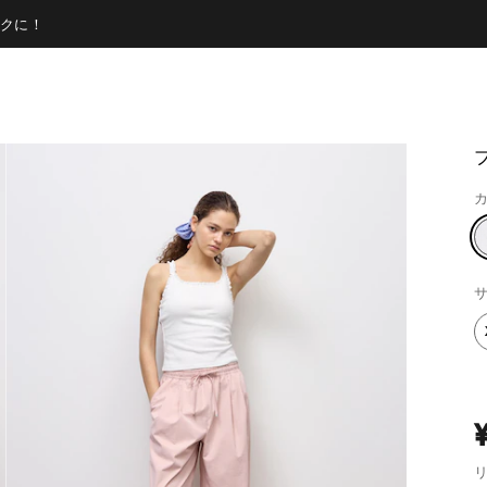
クに！
カ
サ