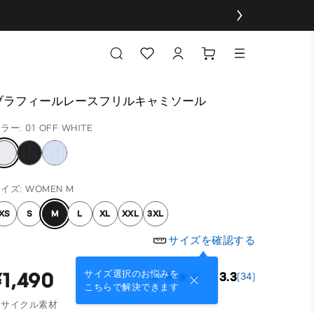
ブラフィールレースフリルキャミソール
ラー: 01 OFF WHITE
イズ: WOMEN M
XS
S
M
L
XL
XXL
3XL
サイズを確認する
¥1,490
サイズ選択のお悩みを
3.3
(34)
こちらで解決できます
リサイクル素材