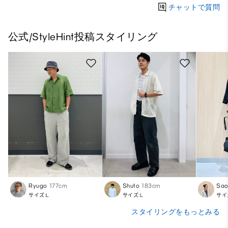
チャットで質問
公式/StyleHint投稿スタイリング
Ryugo
177cm
Shuto
183cm
Sa
サイズ:L
サイズ:L
サイ
スタイリングをもっとみる