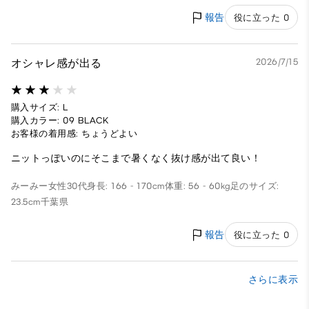
報告
役に立った 0
オシャレ感が出る
2026/7/15
購入サイズ: L
購入カラー: 09 BLACK
お客様の着用感: ちょうどよい
ニットっぽいのにそこまで暑くなく抜け感が出て良い！
みーみー
女性
30代
身長: 166 - 170cm
体重: 56 - 60kg
足のサイズ:
23.5cm
千葉県
報告
役に立った 0
さらに表示