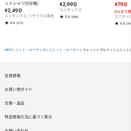
ットシャツ(5分袖)
¥2,990
¥790
¥2,490
ユニセックス
8/6まで
ユニセックス, リサイクル素材
4.6
(266)
ユニセッ
4.4
(274)
4.4
(34
MEN
/
ニット・カーディガン
/
ニット・セーター
/
ウォッシャブルメッシュニットシ
会員情報
お買い物ガイド
交換・返品
特定商取引法に基づく表示
お問い合わせ