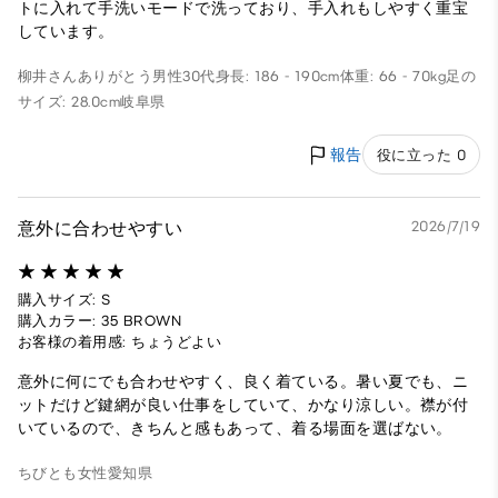
トに入れて手洗いモードで洗っており、手入れもしやすく重宝
しています。
柳井さんありがとう
男性
30代
身長: 186 - 190cm
体重: 66 - 70kg
足の
サイズ: 28.0cm
岐阜県
報告
役に立った 0
意外に合わせやすい
2026/7/19
購入サイズ: S
購入カラー: 35 BROWN
お客様の着用感: ちょうどよい
意外に何にでも合わせやすく、良く着ている。暑い夏でも、ニ
ットだけど鍵網が良い仕事をしていて、かなり涼しい。襟が付
いているので、きちんと感もあって、着る場面を選ばない。
ちびとも
女性
愛知県