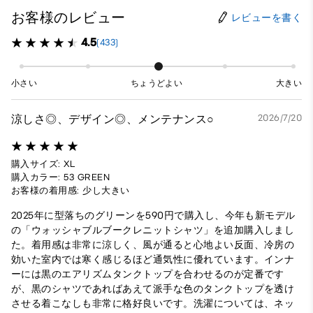
お客様のレビュー
レビューを書く
4.5
(433)
小さい
ちょうどよい
大きい
涼しさ◎、デザイン◎、メンテナンス○
2026/7/20
購入サイズ: XL
購入カラー: 53 GREEN
お客様の着用感: 少し大きい
2025年に型落ちのグリーンを590円で購入し、今年も新モデル
の「ウォッシャブルブークレニットシャツ」を追加購入しまし
た。着用感は非常に涼しく、風が通ると心地よい反面、冷房の
効いた室内では寒く感じるほど通気性に優れています。インナ
ーには黒のエアリズムタンクトップを合わせるのが定番です
が、黒のシャツであればあえて派手な色のタンクトップを透け
させる着こなしも非常に格好良いです。洗濯については、ネッ