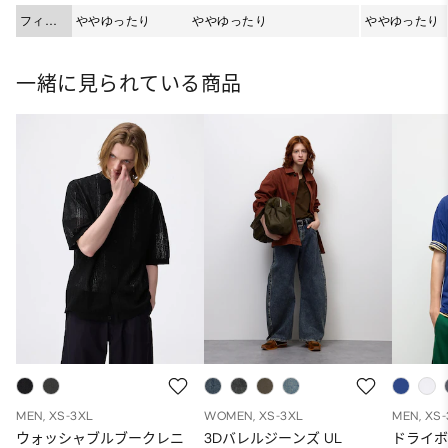
フィッ
ややゆったり
ややゆったり
ややゆったり
ト
一緒に見られている商品
MEN, XS-3XL
WOMEN, XS-3XL
MEN, XS
ウォッシャブルブークレニ
3Dバレルジーンズ UL
ドライボ