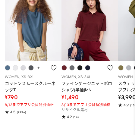
WOMEN, XS-3XL
WOMEN, XS-3XL
WOMEN, 
コットンスムースクルーネ
ファインゲージニットポロ
スウェ
ックT
シャツ(半袖)MN
ブフルジ
ーパー
¥790
¥1,490
¥3,99
ット）
8/13までアプリ会員特別価格
8/13までアプリ会員特別価格
4.9
(10
リサイクル素材
4.5
(999+)
4.2
(14)