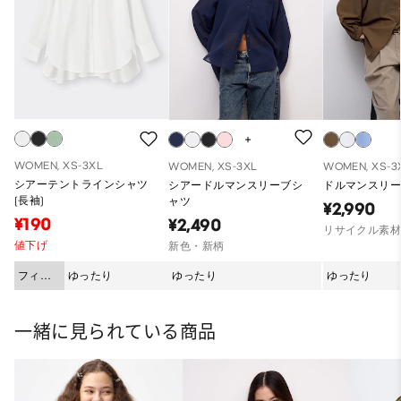
WOMEN, XS-3XL
WOMEN, XS-3XL
WOMEN, XS-3
シアーテントラインシャツ
シアードルマンスリーブシ
ドルマンスリー
(長袖)
ャツ
¥2,990
¥190
¥2,490
リサイクル素
値下げ
新色・新柄
フィッ
ゆったり
ゆったり
ゆったり
ト
一緒に見られている商品