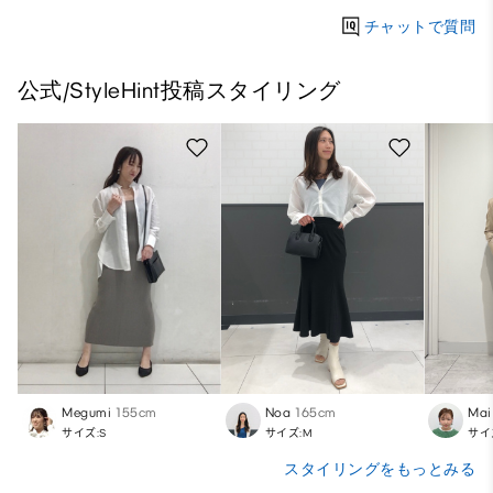
チャットで質問
公式/StyleHint投稿スタイリング
Megumi
155cm
Noa
165cm
Mai
サイズ:S
サイズ:M
サイ
スタイリングをもっとみる