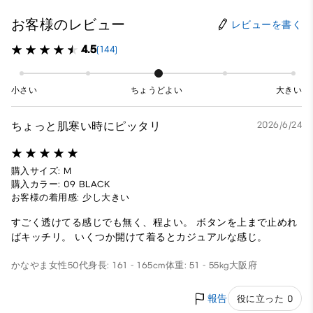
お客様のレビュー
レビューを書く
4.5
(144)
小さい
ちょうどよい
大きい
ちょっと肌寒い時にピッタリ
2026/6/24
購入サイズ: M
購入カラー: 09 BLACK
お客様の着用感: 少し大きい
すごく透けてる感じでも無く、程よい。 ボタンを上まで止めれ
ばキッチリ。 いくつか開けて着るとカジュアルな感じ。
かなやま
女性
50代
身長: 161 - 165cm
体重: 51 - 55kg
大阪府
報告
役に立った 0