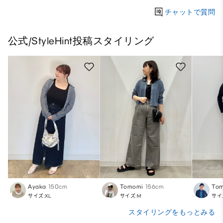
チャットで質問
公式/StyleHint投稿スタイリング
Ayaka
150cm
Tomomi
156cm
Tom
サイズ:XL
サイズ:M
サイ
スタイリングをもっとみる