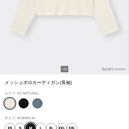
1
6
商品番号:350525
メッシュポロカーディガン(長袖)
カラー: 30 NATURAL
サイズ: WOMEN M
XS
S
M
L
XL
XXL
3XL