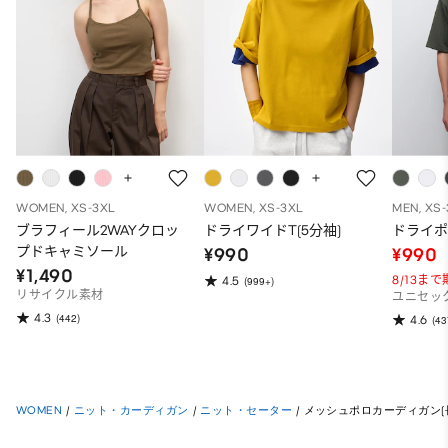
WOMEN, XS-3XL
WOMEN, XS-3XL
MEN, XS
ブラフィール2WAYクロッ
ドライワイドT(5分袖)
ドライポ
プドキャミソール
¥990
¥990
¥1,490
8/13ま
4.5
(999+)
リサイクル素材
ユニセッ
4.3
(442)
4.6
(43
WOMEN
/
ニット・カーディガン
/
ニット・セーター
/
メッシュポロカーディガン(