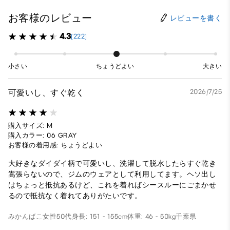
お客様のレビュー
レビューを書く
4.3
(222)
小さい
ちょうどよい
大きい
可愛いし、すぐ乾く
2026/7/25
購入サイズ: M
購入カラー: 06 GRAY
お客様の着用感: ちょうどよい
大好きなダイダイ柄で可愛いし、洗濯して脱水したらすぐ乾き
嵩張らないので、ジムのウェアとして利用してます。ヘソ出し
はちょっと抵抗あるけど、これを着ればシースルーにごまかせ
るので抵抗なく着れてありがたいです。
みかんばこ
女性
50代
身長: 151 - 155cm
体重: 46 - 50kg
千葉県