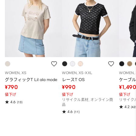
WOMEN, XS
WOMEN, XS-XXL
WOMEN, 
グラフィックT Lil ala mode
レースT OS
ケーブ
¥790
¥990
¥1,49
値下げ
値下げ
値下げ
リサイクル素材, オンライン商
リサイク
4.6
(13)
品
4.2
(42
4.6
(11)