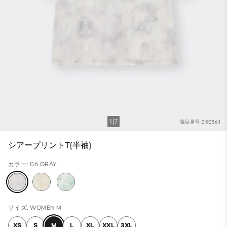
1
7
商品番号:350561
シアープリントT(半袖)
カラー: 06 GRAY
サイズ: WOMEN M
XS
S
M
L
XL
XXL
3XL