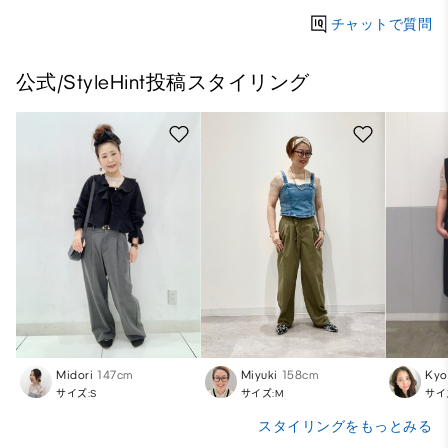
チャットで質問
公式/StyleHint投稿スタイリング
Midori
147cm
Miyuki
158cm
Kyo
サイズ:S
サイズ:M
サイ
スタイリングをもっとみる