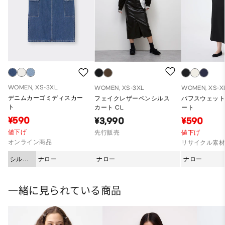
WOMEN, XS-3XL
WOMEN, XS-3XL
WOMEN, XS-X
デニムカーゴミディスカー
フェイクレザーペンシルス
パフスウェッ
ト
カート CL
ート
¥590
¥3,990
¥590
値下げ
先行販売
値下げ
オンライン商品
リサイクル素
シルエ
ナロー
ナロー
ナロー
ット
一緒に見られている商品