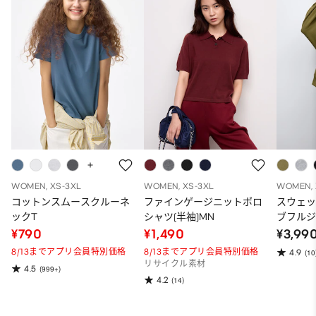
WOMEN, XS-3XL
WOMEN, XS-3XL
WOMEN, 
コットンスムースクルーネ
ファインゲージニットポロ
スウェ
ックT
シャツ(半袖)MN
ブフルジ
ーパー
¥790
¥1,490
¥3,99
ット）
8/13までアプリ会員特別価格
8/13までアプリ会員特別価格
4.9
(10
リサイクル素材
4.5
(999+)
4.2
(14)