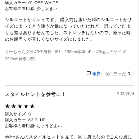
購入カラー: 01 OFF WHITE
お客様の着用感: 少し大きい
シルエットがキレイです。 購入前は履いた時のシルエットがサ
イズによってどう違うか気になっていたけれど、思っていたよ
りも差はありませんでした。ストレッチはないので、座った時
のお腹周りが苦しくないサイズにしました。
くーちゃん
女性
40代
身長: 151 - 155cm
体重: 41 - 45kg
足のサイズ:
23.0cm
神奈川県
報告
役に立った 0
スタイルヒントを参考に！
2025/5/4
購入サイズ: S
購入カラー: 63 BLUE
お客様の着用感: ちょうどよい
shihoさんのスタイルヒントを見て、同じ身長なのでこんな風に