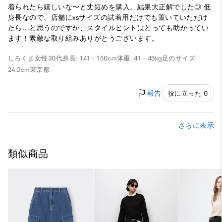
着られたら嬉しいな〜と丈短めを購入。結果大正解でした◎ 低
身長なので、店舗にxsサイズの試着用だけでも置いていただけ
たら…と思うのですが、スタイルヒントはとっても助かってい
ます！素敵な取り組みありがとうございます。
しろくま
女性
30代
身長: 141 - 150cm
体重: 41 - 45kg
足のサイズ:
24.0cm
東京都
報告
役に立った 0
さらに表示
類似商品