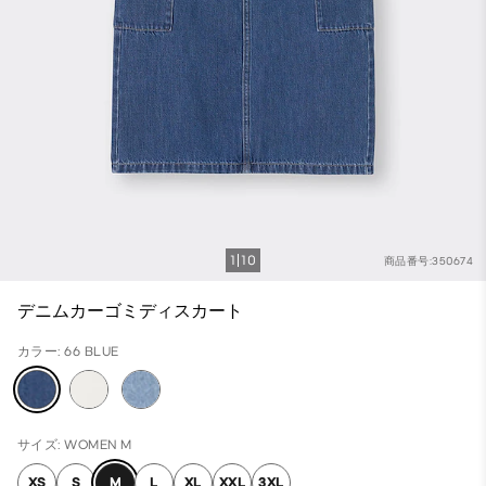
1
10
商品番号:350674
デニムカーゴミディスカート
カラー: 66 BLUE
サイズ: WOMEN M
XS
S
M
L
XL
XXL
3XL