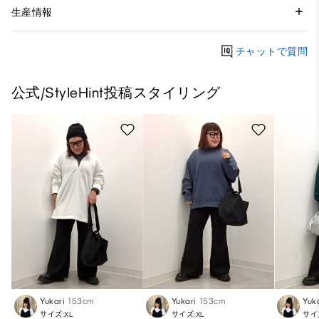
生産情報
チャットで質問
公式/StyleHint投稿スタイリング
Yukari
153cm
Yukari
153cm
Yuk
サイズ:XL
サイズ:XL
サイ