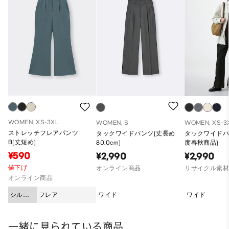
WOMEN, XS-3XL
WOMEN, S
WOMEN, XS-3
ストレッチフレアパンツ
タックワイドパンツ(丈長め
タックワイドパン
B(丈短め)
80.0cm)
度春秋商品)
¥590
¥2,990
¥2,990
値下げ
オンライン商品
リサイクル素
オンライン商品
シルエ
フレア
ワイド
ワイド
ット
一緒に見られている商品