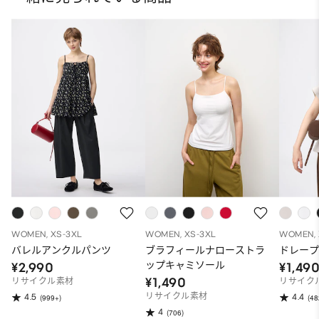
WOMEN, XS-3XL
WOMEN, XS-3XL
WOMEN, 
バレルアンクルパンツ
ブラフィールナローストラ
ドレープ
ップキャミソール
¥2,990
¥1,49
¥1,490
リサイクル素材
リサイク
リサイクル素材
4.5
4.4
(999+)
(48
4
(706)