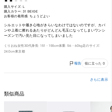
購入サイズ: L
購入カラー: 31 BEIGE
お客様の着用感: ちょうどよい
シルエットや履き心地がきらいなわけではないのですが、カバ
ンや上着に擦れるあたりがどんどん毛玉になってしまいワンシ
ーズンで汚い見た目になってしまいました
くりおね
女性
30代
身長: 151 - 155cm
体重: 56 - 60kg
足のサイズ:
24.0cm
東京都
報告
役に立った 0
さらに表示
類似商品