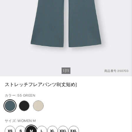
1
11
商品番号:350703
ストレッチフレアパンツB(丈短め)
カラー: 55 GREEN
サイズ: WOMEN M
XS
S
M
L
XL
XXL
3XL