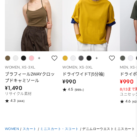
WOMEN, XS-3XL
WOMEN, XS-3XL
MEN, XS
ブラフィール2WAYクロッ
ドライワイドT(5分袖)
ドライポ
プドキャミソール
¥990
¥990
¥1,490
8/13ま
4.5
(999+)
リサイクル素材
ユニセッ
4.3
(444)
4.6
(43
WOMEN
/
スカート
/
ミニスカート・スコート
/
デニムローウエストミニスカート