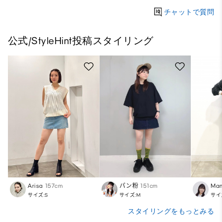
チャットで質問
公式/StyleHint投稿スタイリング
Arisa
157cm
パン粉
151cm
Ma
サイズ:S
サイズ:M
サイ
スタイリングをもっとみる