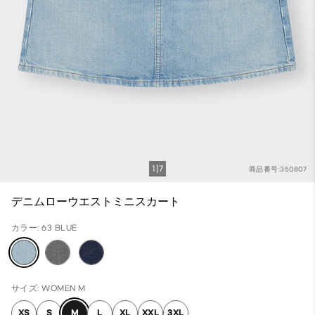
1
7
商品番号:350807
デニムローウエストミニスカート
カラー: 63 BLUE
サイズ: WOMEN M
XS
S
M
L
XL
XXL
3XL