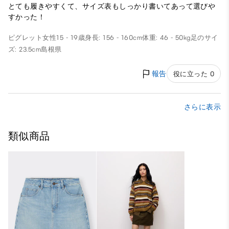
とても履きやすくて、サイズ表もしっかり書いてあって選びや
すかった！
ピグレット
女性
15 - 19歳
身長: 156 - 160cm
体重: 46 - 50kg
足のサイ
ズ: 23.5cm
島根県
報告
役に立った 0
さらに表示
類似商品