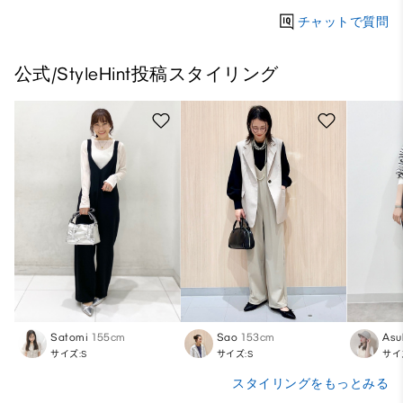
チャットで質問
公式/StyleHint投稿スタイリング
Satomi
155cm
Sao
153cm
Asu
サイズ:S
サイズ:S
サイ
スタイリングをもっとみる