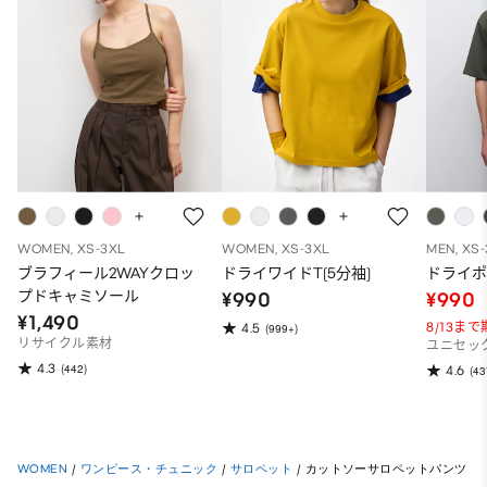
WOMEN, XS-3XL
WOMEN, XS-3XL
MEN, XS
ブラフィール2WAYクロッ
ドライワイドT(5分袖)
ドライポ
プドキャミソール
¥990
¥990
¥1,490
8/13ま
4.5
(999+)
リサイクル素材
ユニセッ
4.3
(442)
4.6
(43
WOMEN
/
ワンピース・チュニック
/
サロペット
/
カットソーサロペットパンツ