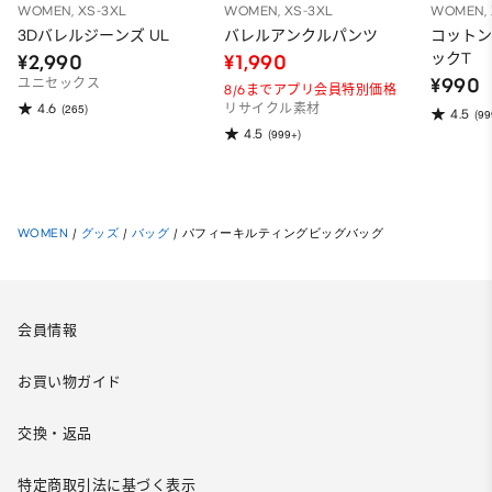
WOMEN, XS-3XL
WOMEN, XS-3XL
WOMEN, 
3Dバレルジーンズ UL
バレルアンクルパンツ
コット
ックT
¥2,990
¥1,990
¥990
ユニセックス
8/6までアプリ会員特別価格
4.6
(265)
リサイクル素材
4.5
(99
4.5
(999+)
WOMEN
/
グッズ
/
バッグ
/
パフィーキルティングビッグバッグ
会員情報
お買い物ガイド
交換・返品
特定商取引法に基づく表示