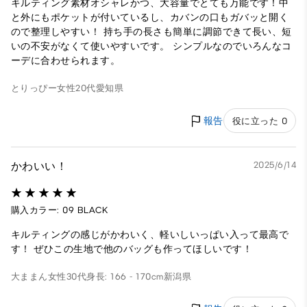
キルティング素材オシャレかつ、大容量でとても万能です！中
と外にもポケットが付いているし、カバンの口もガバッと開く
ので整理しやすい！ 持ち手の長さも簡単に調節できて長い、短
いの不安がなくて使いやすいです。 シンプルなのでいろんなコ
ーデに合わせられます。
とりっぴー
女性
20代
愛知県
報告
役に立った 0
かわいい！
2025/6/14
購入カラー: 09 BLACK
キルティングの感じがかわいく、軽いしいっぱい入って最高で
す！ ぜひこの生地で他のバッグも作ってほしいです！
大ままん
女性
30代
身長: 166 - 170cm
新潟県