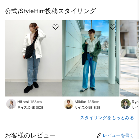
公式/StyleHint投稿スタイリング
Hitomi
158cm
Mikiko
165cm
Ry
サイズ:ONE SIZE
サイズ:ONE SIZE
サイズ
スタイリングをもっとみる
お客様のレビュー
レビューを書く