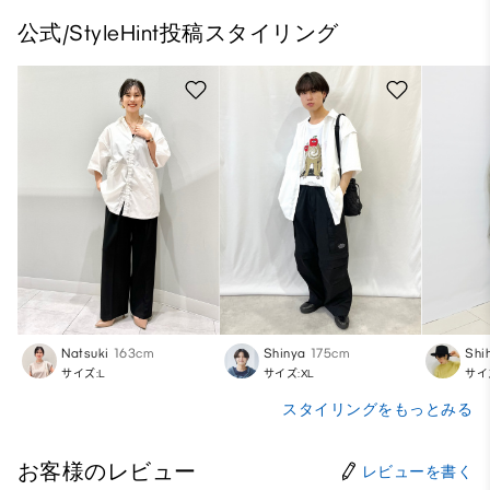
公式/StyleHint投稿スタイリング
Natsuki
163cm
Shinya
175cm
Shi
サイズ:L
サイズ:XL
サイ
スタイリングをもっとみる
お客様のレビュー
レビューを書く