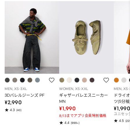
MEN, XS-3XL
WOMEN, XS-XXL
MEN, XS
3Dバレルジーンズ PF
ギャザーバレエスニーカー
ドライ
MN
ツ(5分袖
¥2,990
¥1,990
¥1,99
4.3
(40)
ユニセッ
8/13までアプリ会員特別価格
4.5
(22
4.4
(999+)