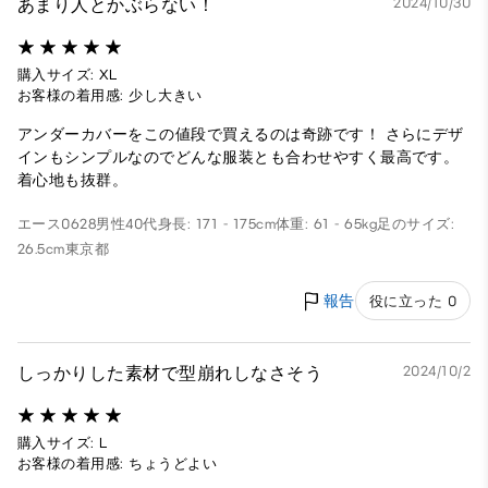
あまり人とかぶらない！
2024/10/30
購入サイズ: XL
お客様の着用感: 少し大きい
アンダーカバーをこの値段で買えるのは奇跡です！ さらにデザ
インもシンプルなのでどんな服装とも合わせやすく最高です。
着心地も抜群。
エース0628
男性
40代
身長: 171 - 175cm
体重: 61 - 65kg
足のサイズ:
26.5cm
東京都
報告
役に立った 0
しっかりした素材で型崩れしなさそう
2024/10/2
購入サイズ: L
お客様の着用感: ちょうどよい