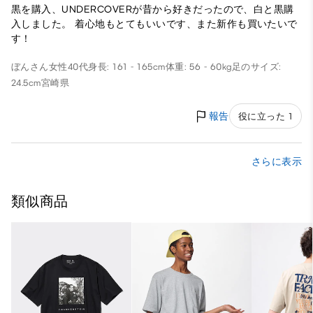
黒を購入、UNDERCOVERが昔から好きだったので、白と黒購
入しました。 着心地もとてもいいです、また新作も買いたいで
す！
ぼんさん
女性
40代
身長: 161 - 165cm
体重: 56 - 60kg
足のサイズ:
24.5cm
宮崎県
報告
役に立った 1
さらに表示
類似商品