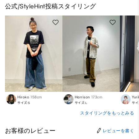
公式/StyleHint投稿スタイリング
Hiroko
158cm
Harrison
173cm
Yur
サイズ:S
サイズ:L
サイ
スタイリングをもっとみる
お客様のレビュー
レビューを書く