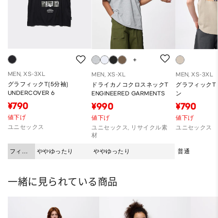
MEN, XS-3XL
MEN, XS-XL
MEN, XS-3XL
グラフィックT(5分袖)
ドライカノコクロスネックT
グラフィックT
UNDERCOVER 6
ENGINEERED GARMENTS
ン
¥790
¥990
¥790
値下げ
値下げ
値下げ
ユニセックス
ユニセックス, リサイクル素
ユニセックス
材
フィッ
ややゆったり
ややゆったり
普通
ト
一緒に見られている商品