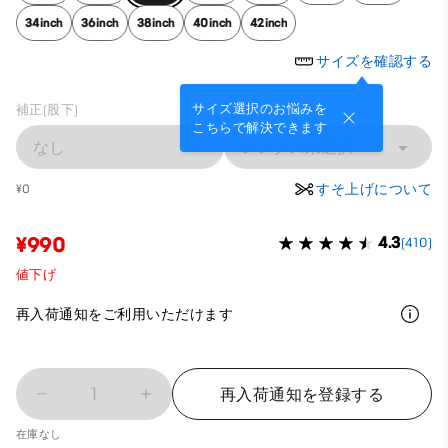
34inch
36inch
38inch
40inch
42inch
サイズを確認する
サイズ選択のお悩みを
補正(股下)
こちらで解決できます
なし
レングス未選択
すそ上げについて
¥0
¥990
4.3
(410)
値下げ
再入荷通知をご利用いただけます
1
再入荷通知を登録する
在庫なし