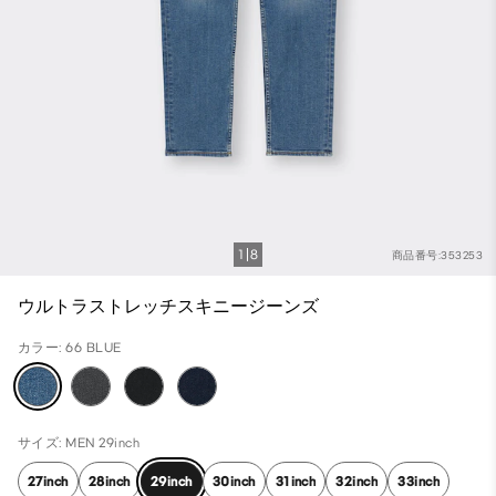
1
8
商品番号:353253
ウルトラストレッチスキニージーンズ
カラー: 66 BLUE
サイズ: MEN 29inch
27inch
28inch
29inch
30inch
31inch
32inch
33inch