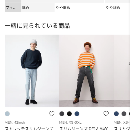
ット
フィッ
細め
やや細め
やや細め
ト
一緒に見られている商品
MEN, 42inch
MEN, XS-3XL
MEN, XS
ストレッチスリムジーンズ
スリムジーンズ PF(丈長め)
スリムジ