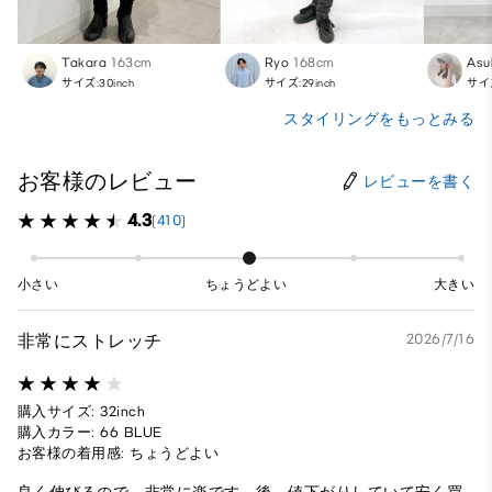
Takara
163cm
Ryo
168cm
Asu
サイズ:30inch
サイズ:29inch
サイズ
スタイリングをもっとみる
お客様のレビュー
レビューを書く
4.3
(410)
小さい
ちょうどよい
大きい
非常にストレッチ
2026/7/16
購入サイズ: 32inch
購入カラー: 66 BLUE
お客様の着用感: ちょうどよい