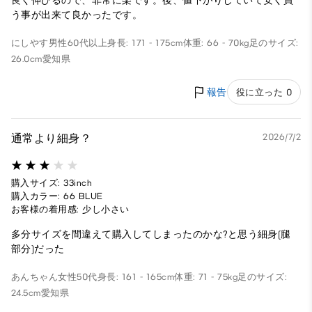
良く伸びるので、非常に楽です。後、値下がりしていて安く買
う事が出来て良かったです。
にしやす
男性
60代以上
身長: 171 - 175cm
体重: 66 - 70kg
足のサイズ:
26.0cm
愛知県
報告
役に立った 0
通常より細身？
2026/7/2
購入サイズ: 33inch
購入カラー: 66 BLUE
お客様の着用感: 少し小さい
多分サイズを間違えて購入してしまったのかな?と思う細身(腿
部分)だった
あんちゃん
女性
50代
身長: 161 - 165cm
体重: 71 - 75kg
足のサイズ:
24.5cm
愛知県