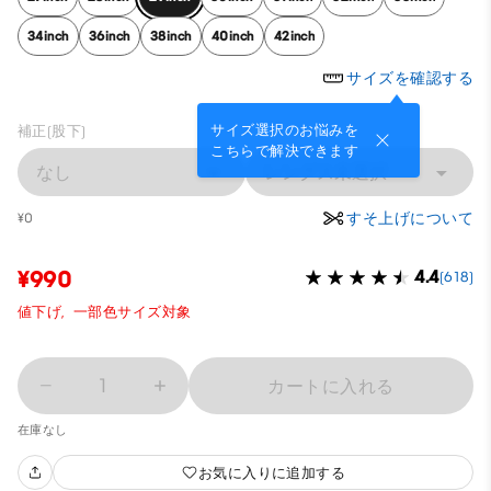
34inch
36inch
38inch
40inch
42inch
サイズを確認する
サイズ選択のお悩みを
補正(股下)
こちらで解決できます
なし
レングス未選択
すそ上げについて
¥0
¥990
4.4
(618)
値下げ,
一部色サイズ対象
1
カートに入れる
在庫なし
お気に入りに追加する