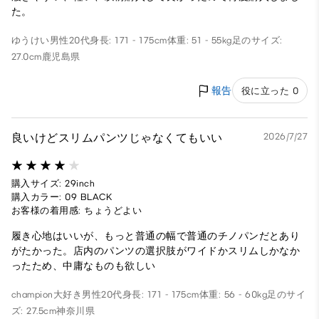
た。
ゆうけい
男性
20代
身長: 171 - 175cm
体重: 51 - 55kg
足のサイズ:
27.0cm
鹿児島県
報告
役に立った 0
良いけどスリムパンツじゃなくてもいい
2026/7/27
購入サイズ: 29inch
購入カラー: 09 BLACK
お客様の着用感: ちょうどよい
履き心地はいいが、もっと普通の幅で普通のチノパンだとあり
がたかった。店内のパンツの選択肢がワイドかスリムしかなか
ったため、中庸なものも欲しい
champion大好き
男性
20代
身長: 171 - 175cm
体重: 56 - 60kg
足のサイ
ズ: 27.5cm
神奈川県