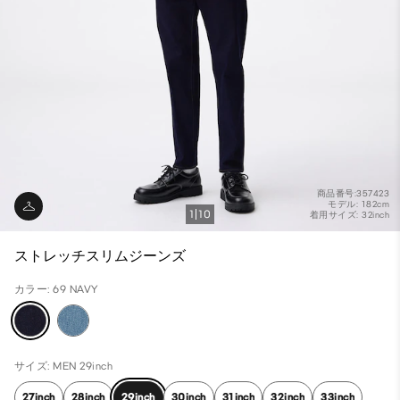
商品番号:357423
モデル: 182cm
1
10
着用サイズ: 32inch
ストレッチスリムジーンズ
カラー: 69 NAVY
サイズ: MEN 29inch
27inch
28inch
29inch
30inch
31inch
32inch
33inch