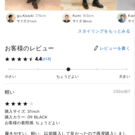
gu_Kazuki
175cm
Kumi
163cm
Kair
サイズ:31inch
サイズ:28inch
サイズ
スタイリングをもっとみる
お客様のレビュー
レビューを書く
4.4
(618)
小さい
ちょうどよい
大きい
軽い
2026/8/7
購入サイズ: 31inch
購入カラー: 09 BLACK
お客様の着用感: ちょうどよい
履きやすい、軽い、以前購入して良かったので再度購入しまし