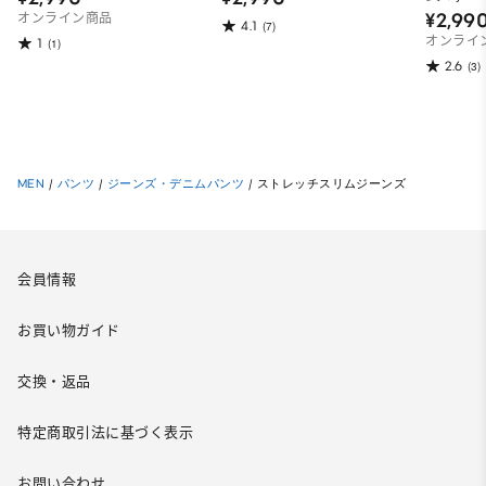
¥2,99
オンライン商品
4.1
(7)
オンライ
1
(1)
2.6
(3)
MEN
/
パンツ
/
ジーンズ・デニムパンツ
/
ストレッチスリムジーンズ
会員情報
お買い物ガイド
交換・返品
特定商取引法に基づく表示
お問い合わせ