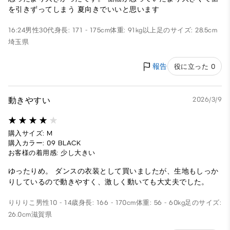
を引きずってしまう 夏向きでいいと思います
16:24
男性
30代
身長: 171 - 175cm
体重: 91kg以上
足のサイズ: 28.5cm
埼玉県
報告
役に立った 0
動きやすい
2026/3/9
購入サイズ: M
購入カラー: 09 BLACK
お客様の着用感: 少し大きい
ゆったりめ。 ダンスの衣装として買いましたが、生地もしっか
りしているので動きやすく、激しく動いても大丈夫でした。
りりりこ
男性
10 - 14歳
身長: 166 - 170cm
体重: 56 - 60kg
足のサイズ:
26.0cm
滋賀県