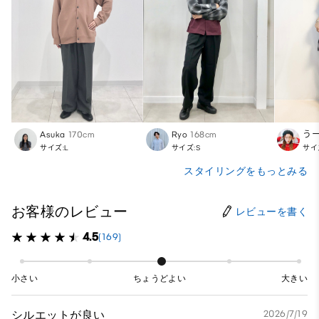
Asuka
170cm
Ryo
168cm
う
サイズ:L
サイズ:S
サイ
スタイリングをもっとみる
お客様のレビュー
レビューを書く
4.5
(169)
小さい
ちょうどよい
大きい
シルエットが良い
2026/7/19