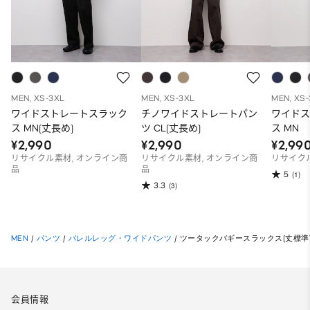
MEN, XS-3XL
MEN, XS-3XL
MEN, XS
ワイドストレートスラック
チノワイドストレートパン
ワイド
ス MN(丈長め)
ツ CL(丈長め)
ス MN
¥2,990
¥2,990
¥2,99
リサイクル素材, オンライン商
リサイクル素材, オンライン商
リサイク
品
品
5
(1)
3.3
(3)
MEN
/
パンツ
/
バレルレッグ・ワイドパンツ
/
ツータックバギースラックス(丈標準71.
会員情報