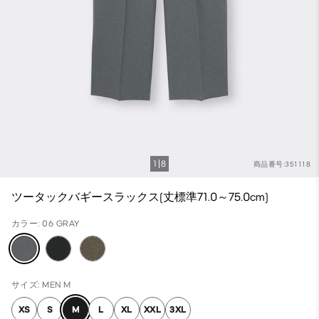
1
8
商品番号:351118
ツータックバギースラックス(丈標準71.0～75.0cm)
カラー: 06 GRAY
サイズ: MEN M
XS
S
M
L
XL
XXL
3XL