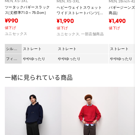
MEN, XS-3XL
MEN, XS-3XL
MEN, 28inch-42
ツータックバギースラック
ヘビーウェイトスウェット
バギージーンズ(
ス(丈標準71.0～75.0cm)
ワイドストレートパンツ(丈
商品)
標準69.0～73.0cm)
¥990
¥1,990
¥1,490
値下げ
値下げ
値下げ
ユニセックス
ユニセックス, 一部店舗商品
シルエ
ストレート
ストレート
ストレート
ット
フィッ
ややゆったり
ややゆったり
ややゆったり
ト
一緒に見られている商品