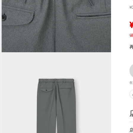
¥
値
在