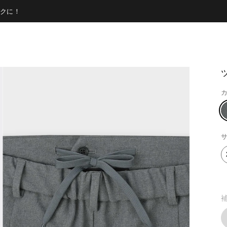
クに！
カ
サ
補