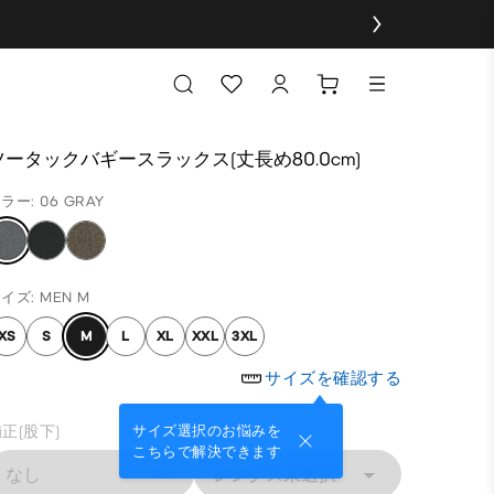
ツータックバギースラックス(丈長め80.0cm)
ラー: 06 GRAY
イズ: MEN M
XS
S
M
L
XL
XXL
3XL
サイズを確認する
正(股下)
サイズ選択のお悩みを
こちらで解決できます
なし
レングス未選択