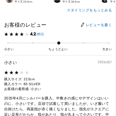
サイズ:23.5cm
サイズ:24.5cm
サイズ
スタイリングをもっとみる
お客様のレビュー
レビューを書く
4.2
(852)
小さい
ちょうどよい
大きい
小さい
2026/8/1
購入サイズ: 22.5cm
購入カラー: 85 SILVER
お客様の着用感: 小さい
2025年4月にシルバーを購入。中敷きの感じやデザインはいい
のに、小さいです。店頭で試着して買いましたが、いざ履いて
出掛けたら、両薬指が赤く痛くなりました。指先がスクエアに
近い足形だからか、指があたり、指が丸まって小さいです。中