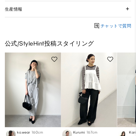
生産情報
チャットで質問
公式/StyleHint投稿スタイリング
ko.wear
160cm
Kurumi
167cm
Kar