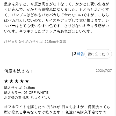
敷きを外すと、今度は高さがなくなって、かかとに硬い生地が
くい込んで、かかとも靴擦れになりました。もともと足がうす
く、パンプスはどれもパカパカして合わないのですが、こちら
はパカパカしないので、サイズをアップして買い換えます。シ
ルバーはとても使いやすい色です。さりげないキラキラ感がい
いです。キラキラしたブラックもあればほしいです。
ひだまり
女性
足のサイズ: 22.5cm
千葉県
報告
役に立った 0
何度も洗える！！
2026/7/27
購入サイズ: 24.5cm
購入カラー: 01 OFF WHITE
お客様の着用感: ちょうどよい
オフホワイトを購したので汚れが 目立ちますが、何度洗っても
型が崩れる事もなくすぐ乾きます！ 色違いも購入予定です☆