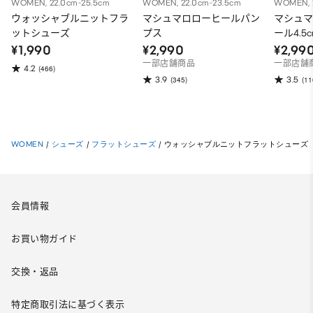
WOMEN, 22.0cm-25.5cm
WOMEN, 22.0cm-23.5cm
WOMEN, 
ウォッシャブルニットフラ
マシュマロローヒールパン
マシュマ
ットシューズ
プス
ール4.5c
¥1,990
¥2,990
¥2,99
一部店舗商品
一部店舗
4.2
(466)
3.9
3.5
(345)
(11
WOMEN
/
シューズ
/
フラットシューズ
/
ウォッシャブルニットフラットシューズ
会員情報
お買い物ガイド
交換・返品
特定商取引法に基づく表示