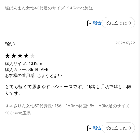
塩ぱんまん
女性
40代
足のサイズ: 24.5cm
北海道
報告
役に立った 0
軽い
2026/7/22
購入サイズ: 23.5cm
購入カラー: 85 SILVER
お客様の着用感: ちょうどよい
とても軽くて履きやすいシューズです。価格も手頃で嬉しい限
りです。
きゃさりん
女性
50代
身長: 156 - 160cm
体重: 56 - 60kg
足のサイズ:
23.5cm
埼玉県
報告
役に立った 0