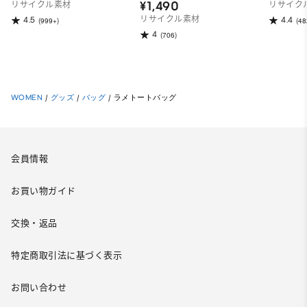
¥1,490
リサイクル素材
リサイク
リサイクル素材
4.5
4.4
(999+)
(48
4
(706)
WOMEN
/
グッズ
/
バッグ
/
ラメトートバッグ
会員情報
お買い物ガイド
交換・返品
特定商取引法に基づく表示
お問い合わせ