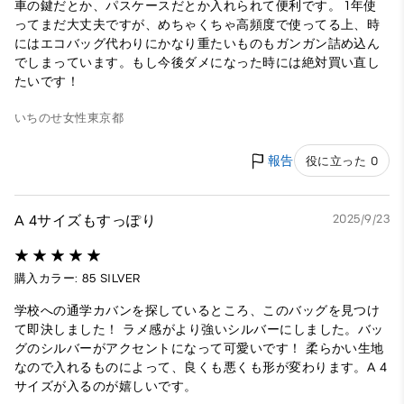
車の鍵だとか、パスケースだとか入れられて便利です。 1年使
ってまだ大丈夫ですが、めちゃくちゃ高頻度で使ってる上、時
にはエコバッグ代わりにかなり重たいものもガンガン詰め込ん
でしまっています。もし今後ダメになった時には絶対買い直し
たいです！
いちのせ
女性
東京都
報告
役に立った 0
A 4サイズもすっぽり
2025/9/23
購入カラー: 85 SILVER
学校への通学カバンを探しているところ、このバッグを見つけ
て即決しました！ ラメ感がより強いシルバーにしました。バッ
グのシルバーがアクセントになって可愛いです！ 柔らかい生地
なので入れるものによって、良くも悪くも形が変わります。A 4
サイズが入るのが嬉しいです。