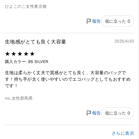
ひよこのこ
女性
東京都
報告
役に立った 0
生地感がとても良く大容量
2025/4/30
購入カラー: 85 SILVER
生地は柔らかく丈夫で質感がとても良く、大容量のバッグで
す！持ち手が太く使いやすいのでエコバッグとしてもおすすめ
です！
mii_
女性
群馬県
報告
役に立った 0
さらに表示