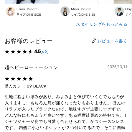
Erina
156cm
Misa
153cm
Hay
サイズ:ONE SIZE
サイズ:ONE SIZE
サイズ
スタイリングをもっとみる
お客様のレビュー
レビューを書く
4.5
(66)
超ヘビーローテーション
2025/10/11
購入カラー: 09 BLACK
生地に程よい厚みがあり、みよみよと伸びていくらでもものが
入りますし、もちろん肩が痛くなったりもありません。 ほんの
りラメが入ったブラックなので、地味すぎず主張しすぎずで、
どんな時にもちょうど良いです。ある程度綺麗めの格好でも、T
シャツジャージ姿でも可愛く合わせられて、かつシーズンレス
です。 内側に小さいポケットが２つ付いてるので、そこに自転