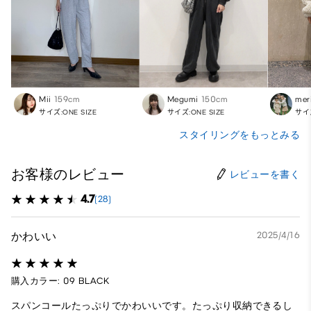
Mii
159cm
Megumi
150cm
mer
サイズ:ONE SIZE
サイズ:ONE SIZE
サイズ
スタイリングをもっとみる
お客様のレビュー
レビューを書く
4.7
(28)
かわいい
2025/4/16
購入カラー: 09 BLACK
スパンコールたっぷりでかわいいです。たっぷり収納できるし