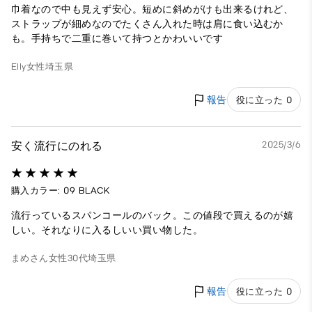
巾着なので中も見えず安心。短めに斜めがけも出来るけれど、
ストラップが細めなのでたくさん入れた時は肩に食い込むか
も。手持ちで二重に巻いて持つとかわいいです
Elly
女性
埼玉県
報告
役に立った 0
安く流行にのれる
2025/3/6
購入カラー: 09 BLACK
流行っているスパンコールのバック。この値段で買えるのが嬉
しい。それなりに入るしいい買い物した。
まめさん
女性
30代
埼玉県
報告
役に立った 0