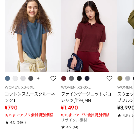
WOMEN, XS-3XL
WOMEN, XS-3XL
WOMEN, 
コットンスムースクルーネ
ファインゲージニットポロ
スウェ
ックT
シャツ(半袖)MN
ブフルジ
ーパー
¥790
¥1,490
¥3,99
ット）
8/13までアプリ会員特別価格
8/13までアプリ会員特別価格
4.9
(10
リサイクル素材
4.5
(999+)
4.2
(14)