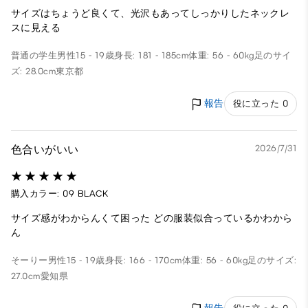
サイズはちょうど良くて、光沢もあってしっかりしたネックレ
スに見える
普通の学生
男性
15 - 19歳
身長: 181 - 185cm
体重: 56 - 60kg
足のサイ
ズ: 28.0cm
東京都
報告
役に立った 0
色合いがいい
2026/7/31
購入カラー: 09 BLACK
サイズ感がわからんくて困った どの服装似合っているかわから
ん
そーりー
男性
15 - 19歳
身長: 166 - 170cm
体重: 56 - 60kg
足のサイズ:
27.0cm
愛知県