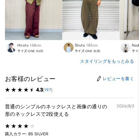
Hiroto
168cm
Shuto
183cm
Nod
サイズ:ONE SIZE
サイズ:ONE SIZE
サイズ
スタイリングをもっとみる
お客様のレビュー
レビューを書く
4.3
(197)
普通のシンプルのネックレスと画像の通りの
2026/8/3
形のネックレスで2役使える
購入カラー: 85 SILVER