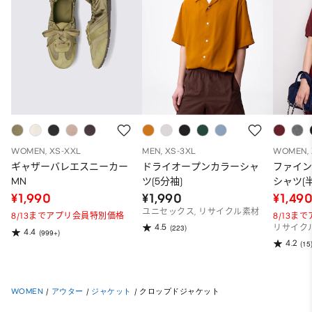
WOMEN, XS-XXL
MEN, XS-3XL
WOMEN, 
ギャザーバレエスニーカー
ドライオープンカラーシャ
ファイ
MN
ツ(5分袖)
シャツ(半
¥1,990
¥1,990
¥1,49
ユニセックス, リサイクル素材
8/13までアプリ会員特別価格
8/13ま
4.5
(223)
リサイク
4.4
(999+)
4.2
(15
WOMEN
/
アウター
/
ジャケット
/
クロップドジャケット