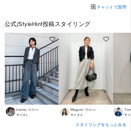
チャットで質問
公式/StyleHint投稿スタイリング
kanna
163cm
Megumi
156cm
Tom
サイズ:L
サイズ:S
サイ
スタイリングをもっとみる