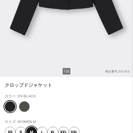
1
6
商品番号:351653
クロップドジャケット
カラー: 09 BLACK
サイズ: WOMEN M
XS
S
M
L
XL
XXL
3XL