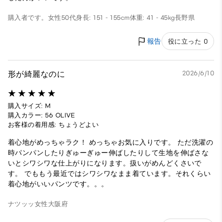
購入者です。
女性
50代
身長: 151 - 155cm
体重: 41 - 45kg
長野県
報告
役に立った 0
形が綺麗なのに
2026/6/10
購入サイズ: M
購入カラー: 56 OLIVE
お客様の着用感: ちょうどよい
着心地がめっちゃラク！ めっちゃお気に入りです。 ただ洗濯の
時パンパンしたりぎゅーぎゅー伸ばしたりして生地を伸ばさな
いとシワシワな仕上がりになります。扱いがめんどくさいで
す。 でももう最近ではシワシワなまま着ています。それくらい
着心地がいいパンツです。。。
ナツッッ
女性
大阪府