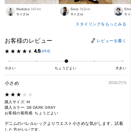
Nodoka
167cm
Sara
162cm
Shi
サイズ:M
サイズ:M
サイ
スタイリングをもっとみる
お客様のレビュー
レビューを書く
4.5
(694)
小さい
ちょうどよい
大きい
小さめ
2026/7/15
購入サイズ: M
購入カラー: 08 DARK GRAY
お客様の着用感: ちょうどよい
デニムのバレルレッグよりウエスト小さめな気がします。試着
した方がいいです。