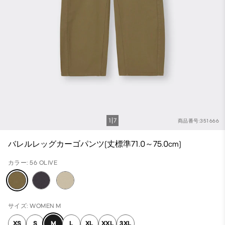
1
7
商品番号:351666
バレルレッグカーゴパンツ(丈標準71.0～75.0cm)
カラー: 56 OLIVE
サイズ: WOMEN M
XS
S
M
L
XL
XXL
3XL