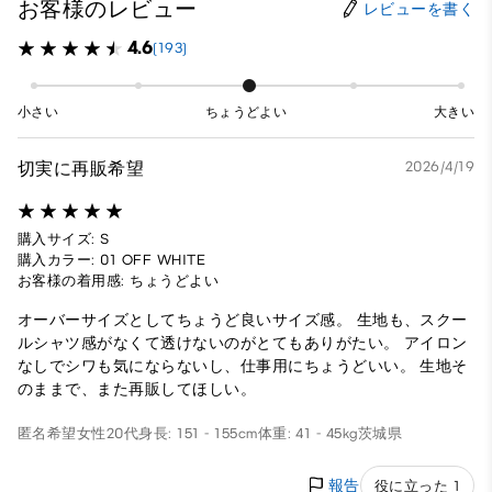
お客様のレビュー
レビューを書く
4.6
(193)
小さい
ちょうどよい
大きい
切実に再販希望
2026/4/19
購入サイズ: S
購入カラー: 01 OFF WHITE
お客様の着用感: ちょうどよい
オーバーサイズとしてちょうど良いサイズ感。 生地も、スクー
ルシャツ感がなくて透けないのがとてもありがたい。 アイロン
なしでシワも気にならないし、仕事用にちょうどいい。 生地そ
のままで、また再販してほしい。
匿名希望
女性
20代
身長: 151 - 155cm
体重: 41 - 45kg
茨城県
報告
役に立った 1