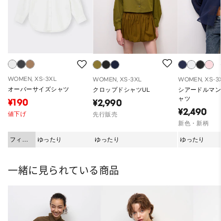
WOMEN, XS-3XL
WOMEN, XS-3XL
WOMEN, XS-3
オーバーサイズシャツ
クロップドシャツUL
シアードルマ
ャツ
¥190
¥2,990
¥2,490
値下げ
先行販売
新色・新柄
フィッ
ゆったり
ゆったり
ゆったり
ト
一緒に見られている商品