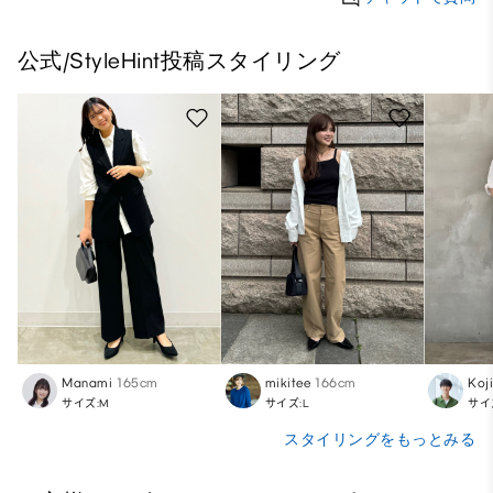
公式/StyleHint投稿スタイリング
Manami
165cm
mikitee
166cm
Koj
サイズ:M
サイズ:L
サイ
スタイリングをもっとみる