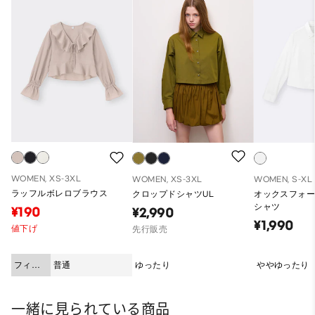
WOMEN, XS-3XL
WOMEN, XS-3XL
WOMEN, S-XL
ラッフルボレロブラウス
クロップドシャツUL
オックスフォ
シャツ
¥190
¥2,990
¥1,990
値下げ
先行販売
フィッ
普通
ゆったり
ややゆったり
ト
一緒に見られている商品