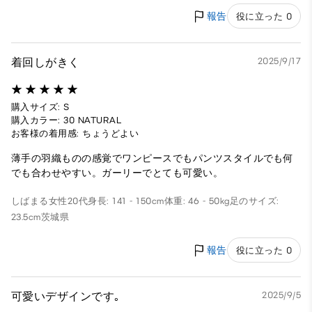
報告
役に立った 0
着回しがきく
2025/9/17
購入サイズ: S
購入カラー: 30 NATURAL
お客様の着用感: ちょうどよい
薄手の羽織ものの感覚でワンピースでもパンツスタイルでも何
でも合わせやすい。ガーリーでとても可愛い。
しばまる
女性
20代
身長: 141 - 150cm
体重: 46 - 50kg
足のサイズ:
23.5cm
茨城県
報告
役に立った 0
可愛いデザインです｡
2025/9/5