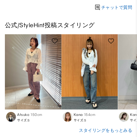
チャットで質問
公式/StyleHint投稿スタイリング
Atsuko
150cm
Kana
154cm
Kar
サイズ:S
サイズ:S
サイ
スタイリングをもっとみる