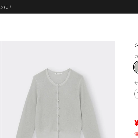
クに！
カ
サ
値