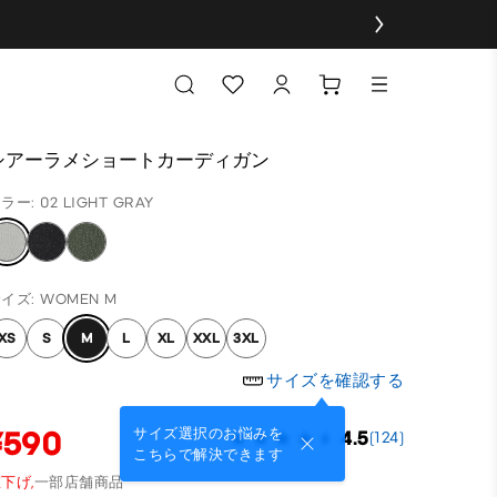
シアーラメショートカーディガン
ラー: 02 LIGHT GRAY
イズ: WOMEN M
XS
S
M
L
XL
XXL
3XL
サイズを確認する
¥590
サイズ選択のお悩みを
4.5
(124)
こちらで解決できます
下げ,
一部店舗商品