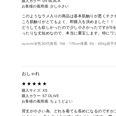
購入カラー: 09 BLACK
お客様の着用感: 少し小さい
このようなラメ入りの商品は基本肌触りが悪くチク
ころ肌触りがとてもよく、即購入を決めました！！
どうしても欲しかったので少し小さかったですがSを
ったりな丈短めなので、本当に重宝します。特にワ
ayoumi
女性
30代
身長: 166 - 170cm
体重: 56 - 60kg
岩手
おしゃれ
購入サイズ: XS
購入カラー: 57 OLIVE
お客様の着用感: ちょうどよい
背丈が小さい為、どれを着ても長めになるのですが