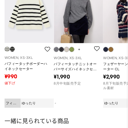
WOMEN, XS-3XL
WOMEN, XS-3XL
WOMEN, XS-3
パフィータッチボーダーハ
パフィータッチニットオー
フェザーヤー
イネックセーター
バーサイズハイネックセー
ーター CL
ターCL
¥990
¥1,990
¥2,990
値下げ
8月中旬販売予定
8月下旬販売予定
ル素材
フィッ
ゆったり
-
ゆったり
ト
一緒に見られている商品