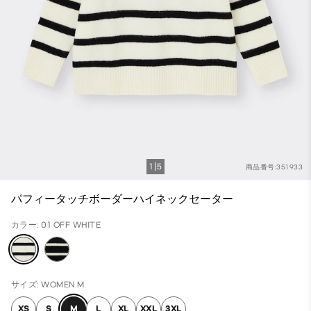
1
5
商品番号:351933
パフィータッチボーダーハイネックセーター
カラー: 01 OFF WHITE
サイズ: WOMEN M
XS
S
M
L
XL
XXL
3XL