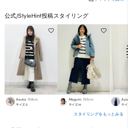
公式/StyleHint投稿スタイリング
Asuka
158cm
Megumi
155cm
Aya
サイズ:S
サイズ:M
サイ
スタイリングをもっとみる