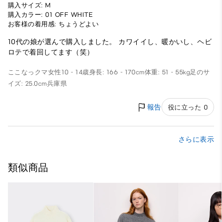
購入サイズ: M
購入カラー: 01 OFF WHITE
お客様の着用感: ちょうどよい
10代の娘が選んで購入しました。 カワイイし、暖かいし、ヘビ
ロテで着回してます（笑）
ここなっクマ
女性
10 - 14歳
身長: 166 - 170cm
体重: 51 - 55kg
足のサ
イズ: 25.0cm
兵庫県
報告
役に立った 0
さらに表示
類似商品