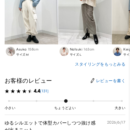
Asuka
158cm
Natsuki
163cm
Kei
サイズ:M
サイズ:L
サイ
スタイリングをもっとみる
お客様のレビュー
レビューを書く
4.4
(131)
小さい
ちょうどよい
大きい
ゆるシルエットで体型カバーしつつ抜け感
2026/6/17
が出るニット