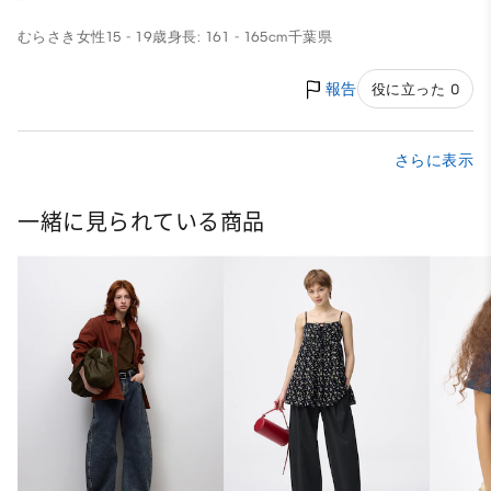
むらさき
女性
15 - 19歳
身長: 161 - 165cm
千葉県
報告
役に立った 0
さらに表示
一緒に見られている商品