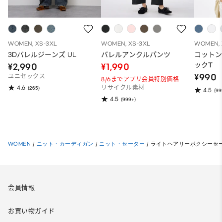
WOMEN, XS-3XL
WOMEN, XS-3XL
WOMEN, 
3Dバレルジーンズ UL
バレルアンクルパンツ
コット
ックT
¥2,990
¥1,990
¥990
ユニセックス
8/6までアプリ会員特別価格
4.6
(265)
リサイクル素材
4.5
(99
4.5
(999+)
WOMEN
/
ニット・カーディガン
/
ニット・セーター
/
ライトヘアリーボクシーセ
会員情報
お買い物ガイド