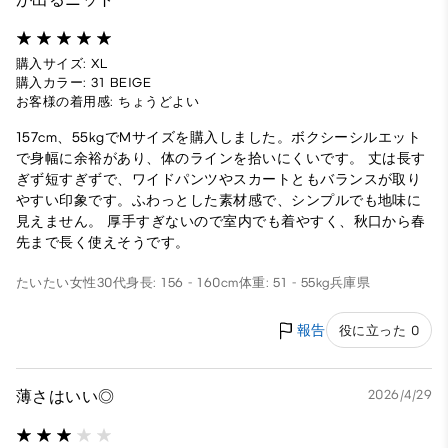
購入サイズ: XL
購入カラー: 31 BEIGE
お客様の着用感: ちょうどよい
157cm、55kgでMサイズを購入しました。ボクシーシルエット
で身幅に余裕があり、体のラインを拾いにくいです。 丈は長す
ぎず短すぎずで、ワイドパンツやスカートともバランスが取り
やすい印象です。ふわっとした素材感で、シンプルでも地味に
見えません。 厚手すぎないので室内でも着やすく、秋口から春
先まで長く使えそうです。
たいたい
女性
30代
身長: 156 - 160cm
体重: 51 - 55kg
兵庫県
報告
役に立った 0
薄さはいい◎
2026/4/29