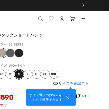
Wタックショートパンツ
ラー: 32 BEIGE
イズ: WOMEN M
XS
S
M
L
XL
XXL
3XL
サイズを確認する
¥590
サイズ選択のお悩みを
4.7
(130)
こちらで解決できます
値下げ