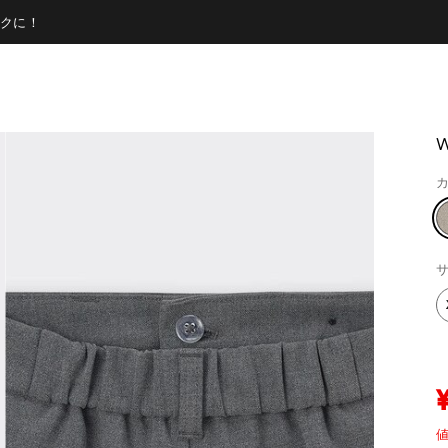
クに！
カ
サ