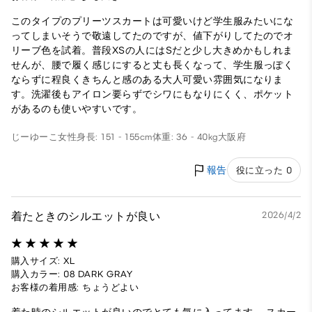
このタイプのプリーツスカートは可愛いけど学生服みたいにな
ってしまいそうで敬遠してたのですが、値下がりしてたのでオ
リーブ色を試着。普段XSの人にはSだと少し大きめかもしれま
せんが、腰で履く感じにすると丈も長くなって、学生服っぽく
ならずに程良くきちんと感のある大人可愛い雰囲気になりま
す。洗濯後もアイロン要らずでシワにもなりにくく、ポケット
があるのも使いやすいです。
じーゆーこ
女性
身長: 151 - 155cm
体重: 36 - 40kg
大阪府
報告
役に立った 0
着たときのシルエットが良い
2026/4/2
購入サイズ: XL
購入カラー: 08 DARK GRAY
お客様の着用感: ちょうどよい