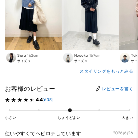
Sara
162cm
Nodoka
167cm
Tak
サイズ:S
サイズ:M
サイ
スタイリングをもっとみる
お客様のレビュー
レビューを書く
4.4
(608)
小さい
ちょうどよい
大きい
使いやすくてヘビロテしています
2026/6/26