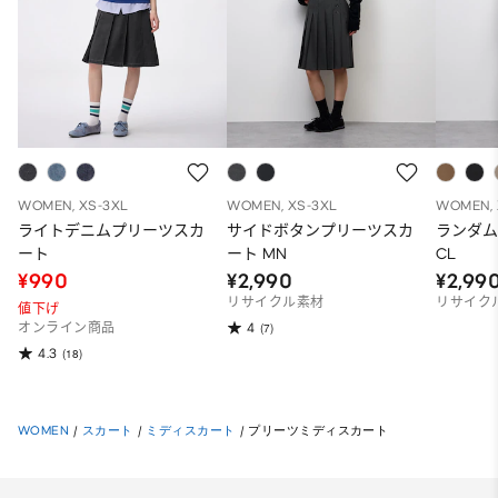
WOMEN, XS-3XL
WOMEN, XS-3XL
WOMEN, 
ライトデニムプリーツスカ
サイドボタンプリーツスカ
ランダ
ート
ート MN
CL
¥990
¥2,990
¥2,99
リサイクル素材
リサイク
値下げ
4
オンライン商品
(7)
4.3
(18)
WOMEN
/
スカート
/
ミディスカート
/
プリーツミディスカート