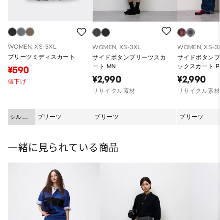
WOMEN, XS-3XL
WOMEN, XS-3XL
WOMEN, XS-3
プリーツミディスカート
サイドボタンプリーツスカ
サイドボタン
ート MN
ックスカート P
¥590
¥2,990
¥2,990
値下げ
リサイクル素材
リサイクル素
シルエ
プリーツ
プリーツ
プリーツ
ット
一緒に見られている商品