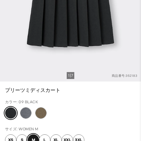
1
7
商品番号:352183
プリーツミディスカート
カラー: 09 BLACK
サイズ: WOMEN M
XS
S
M
L
XL
XXL
3XL