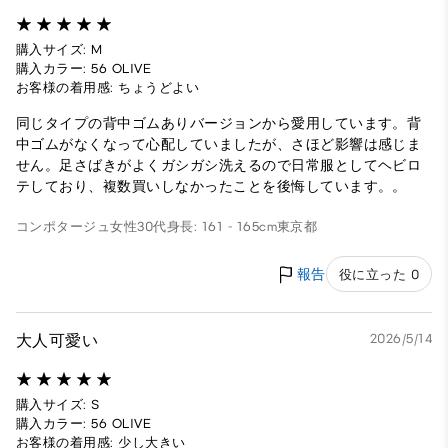
購入サイズ: M
購入カラー: 56 OLIVE
お客様の着用感: ちょうどよい
同じタイプの背中ゴムありバージョンから愛用しています。背
中ゴムがなくなって心配していましたが、さほど影響は感じま
せん。足さばきがよくガシガシ洗えるので日常服としてヘビロ
テしており、複数買いしなかったことを後悔しています。。
コンポタージュ
女性
30代
身長: 161 - 165cm
東京都
報告
役に立った 0
大人可愛い
2026/5/14
購入サイズ: S
購入カラー: 56 OLIVE
お客様の着用感: 少し大きい