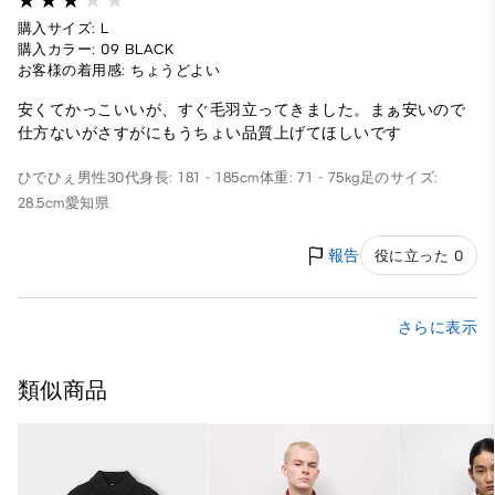
購入サイズ: L
購入カラー: 09 BLACK
お客様の着用感: ちょうどよい
安くてかっこいいが、すぐ毛羽立ってきました。まぁ安いので
仕方ないがさすがにもうちょい品質上げてほしいです
ひでひぇ
男性
30代
身長: 181 - 185cm
体重: 71 - 75kg
足のサイズ:
28.5cm
愛知県
報告
役に立った 0
さらに表示
類似商品