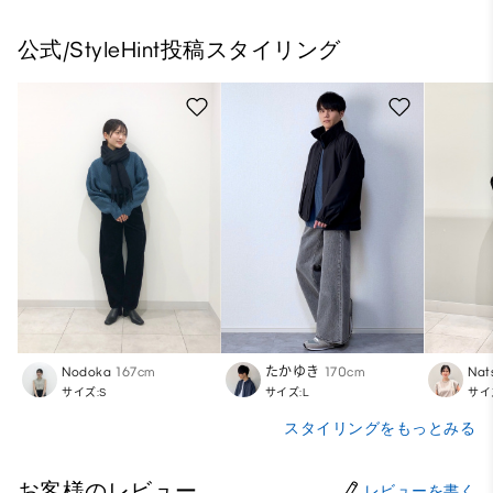
公式/StyleHint投稿スタイリング
Nodoka
167cm
たかゆき
170cm
Nat
サイズ:S
サイズ:L
サイ
スタイリングをもっとみる
お客様のレビュー
レビューを書く