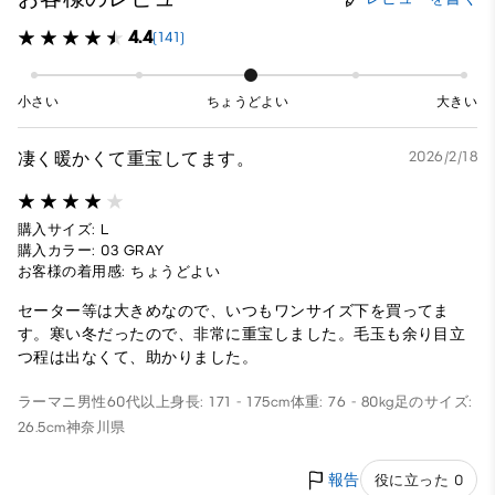
4.4
(141)
小さい
ちょうどよい
大きい
凄く暖かくて重宝してます。
2026/2/18
購入サイズ: L
購入カラー: 03 GRAY
お客様の着用感: ちょうどよい
セーター等は大きめなので、いつもワンサイズ下を買ってま
す。寒い冬だったので、非常に重宝しました。毛玉も余り目立
つ程は出なくて、助かりました。
ラーマニ
男性
60代以上
身長: 171 - 175cm
体重: 76 - 80kg
足のサイズ:
26.5cm
神奈川県
報告
役に立った 0