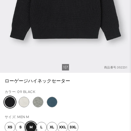
1
7
商品番号:352231
ローゲージハイネックセーター
カラー: 09 BLACK
サイズ: MEN M
XS
S
M
L
XL
XXL
3XL