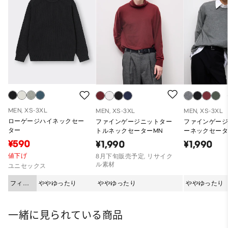
MEN, XS-3XL
MEN, XS-3XL
MEN, XS-3XL
ローゲージハイネックセー
ファインゲージニットター
ファインゲー
ター
トルネックセーターMN
ーネックセータ
¥590
¥1,990
¥1,990
値下げ
8月下旬販売予定, リサイク
ル素材
ユニセックス
フィッ
ややゆったり
ややゆったり
ややゆったり
ト
一緒に見られている商品