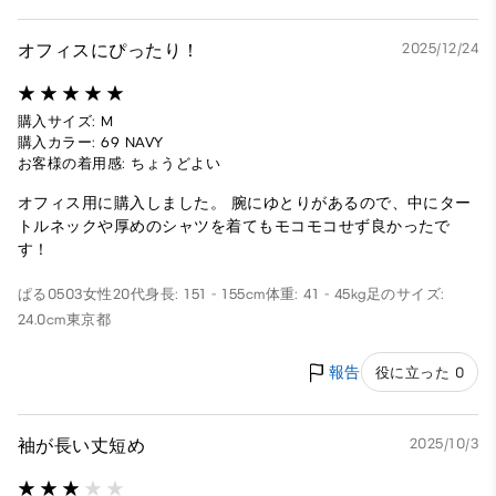
オフィスにぴったり！
2025/12/24
購入サイズ: M
購入カラー: 69 NAVY
お客様の着用感: ちょうどよい
オフィス用に購入しました。 腕にゆとりがあるので、中にター
トルネックや厚めのシャツを着てもモコモコせず良かったで
す！
ぱる0503
女性
20代
身長: 151 - 155cm
体重: 41 - 45kg
足のサイズ:
24.0cm
東京都
報告
役に立った 0
袖が長い丈短め
2025/10/3