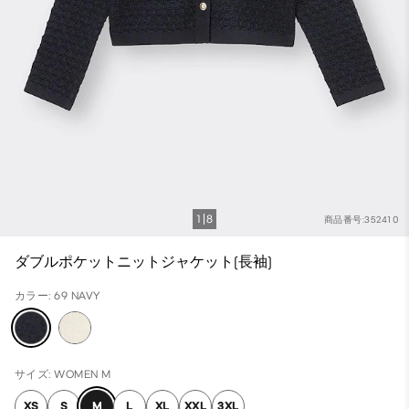
1
8
商品番号:352410
ダブルポケットニットジャケット(長袖)
カラー: 69 NAVY
サイズ: WOMEN M
XS
S
M
L
XL
XXL
3XL