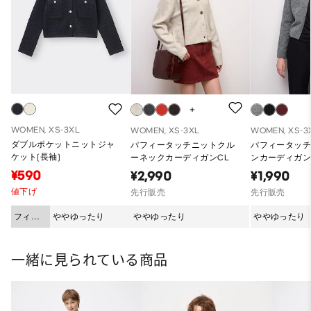
WOMEN, XS-3XL
WOMEN, XS-3XL
WOMEN, XS-3
ダブルポケットニットジャ
パフィータッチニットクル
パフィータッ
ケット(長袖)
ーネックカーディガンCL
ンカーディガン
¥590
¥2,990
¥1,990
値下げ
先行販売
先行販売
フィッ
ややゆったり
ややゆったり
ややゆったり
ト
一緒に見られている商品