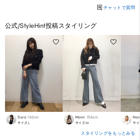
チャットで質問
公式/StyleHint投稿スタイリング
Sara
162cm
Mami
156cm
Nar
サイズ:L
サイズ:M
サイ
スタイリングをもっとみる