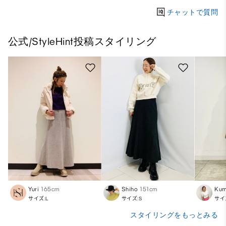
チャットで質問
公式/StyleHint投稿スタイリング
Yuri
165cm
Shiho
151cm
Kum
サイズ:L
サイズ:S
サイ
スタイリングをもっとみる