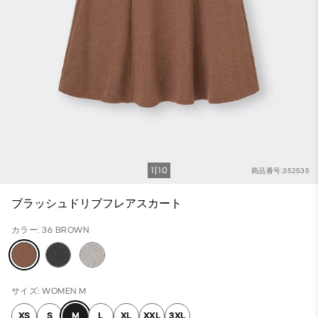
1
10
商品番号:352535
ブラッシュドリブフレアスカート
カラー: 36 BROWN
サイズ: WOMEN M
XS
S
M
L
XL
XXL
3XL