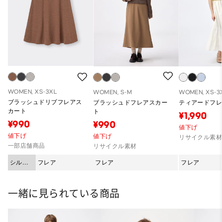
WOMEN, XS-3XL
WOMEN, S-M
WOMEN, XS-3
ブラッシュドリブフレアス
ブラッシュドフレアスカー
ティアードフ
カート
ト
¥1,990
¥990
¥990
値下げ
値下げ
値下げ
リサイクル素
一部店舗商品
リサイクル素材
シルエ
フレア
フレア
フレア
ット
一緒に見られている商品