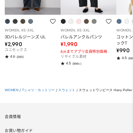
WOMEN, XS-3XL
WOMEN, XS-3XL
WOMEN, 
3Dバレルジーンズ UL
バレルアンクルパンツ
コット
ックT
¥2,990
¥1,990
¥990
ユニセックス
8/6までアプリ会員特別価格
4.6
(265)
リサイクル素材
4.5
(99
4.5
(999+)
WOMEN
/
Tシャツ・カットソー
/
スウェット
/
スウェットワンピース Harry Potter
会員情報
お買い物ガイド