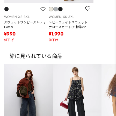
WOMEN, XS-3XL
WOMEN, XS-3XL
スウェットワンピース Harry
ヘビーウェイトスウェット
Potter
ナロースカート(丈標準82.5
～89.5cm)
¥990
¥1,990
値下げ
値下げ
一緒に見られている商品