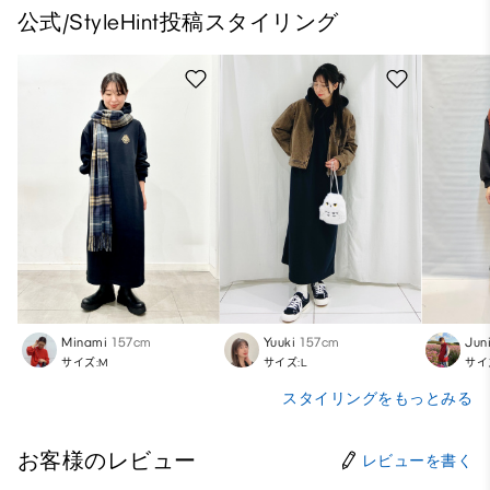
公式/StyleHint投稿スタイリング
Minami
157cm
Yuuki
157cm
Jun
サイズ:M
サイズ:L
サイ
スタイリングをもっとみる
お客様のレビュー
レビューを書く