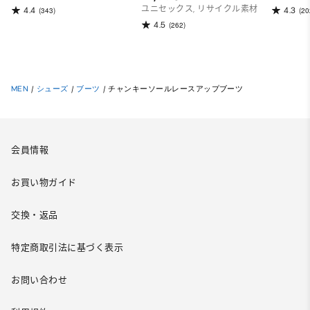
ユニセックス, リサイクル素材
4.4
4.3
(343)
(20
4.5
(262)
MEN
/
シューズ
/
ブーツ
/
チャンキーソールレースアップブーツ
会員情報
お買い物ガイド
交換・返品
特定商取引法に基づく表示
お問い合わせ