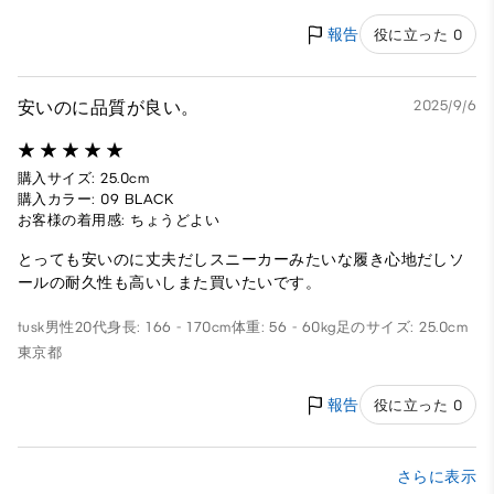
報告
役に立った 0
安いのに品質が良い。
2025/9/6
購入サイズ: 25.0cm
購入カラー: 09 BLACK
お客様の着用感: ちょうどよい
とっても安いのに丈夫だしスニーカーみたいな履き心地だしソ
ールの耐久性も高いしまた買いたいです。
tusk
男性
20代
身長: 166 - 170cm
体重: 56 - 60kg
足のサイズ: 25.0cm
東京都
報告
役に立った 0
さらに表示