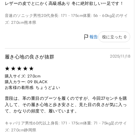
レザーの皮でとにかく高級感あり 冬に絶対欲しい一足です！
音速のソニック
男性
20代
身長: 171 - 175cm
体重: 56 - 60kg
足のサイ
ズ: 27.0cm
熊本県
報告
役に立った 0
履き心地の良さが抜群
2025/11/18
購入サイズ: 27.0cm
購入カラー: 09 BLACK
お客様の着用感: ちょうどよい
普段は、革の重目のブーツを履くのですが、今回27センチを購
入して、その履き心地と歩き安さと、見た目の良さが気に入っ
て、かなりの頻度で、履いています。
キャバリア
男性
60代以上
身長: 171 - 175cm
体重: 71 - 75kg
足のサイ
ズ: 27.0cm
静岡県