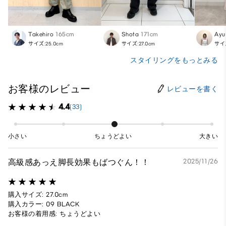
Takehiro
165cm
Shota
171cm
Ayu
サイズ:25.0cm
サイズ:27.0cm
サイズ
スタイリングをもっとみる
お客様のレビュー
レビューを書く
4.4
(33)
小さい
ちょうどよい
大きい
高級感あっえ脚長効果もばつぐん！！
2025/11/26
購入サイズ: 27.0cm
購入カラー: 09 BLACK
お客様の着用感: ちょうどよい