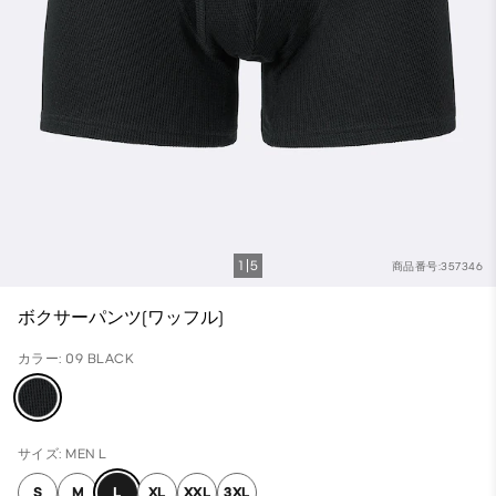
1
5
商品番号:357346
ボクサーパンツ(ワッフル)
カラー: 09 BLACK
サイズ: MEN L
S
M
L
XL
XXL
3XL