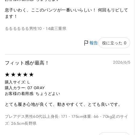
息子いわく、ここのパンツが一番いいらしい！ 何回もリピして
ます！
るるるるるる
男性
10 - 14歳
三重県
報告
役に立った 0
フィット感が最高！
2026/6/5
購入サイズ: L
購入カラー: 07 GRAY
お客様の着用感: ちょうどよい
とても履き心地が良くて、動きやすくて、とても良いです。
プレアデス
男性
60代以上
身長: 171 - 175cm
体重: 66 - 70kg
足のサイ
ズ: 26.5cm
長野県