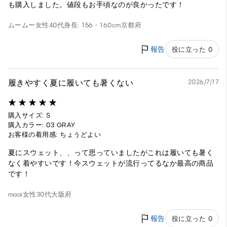
も購入しました。値段もお手頃なのが良かったです！
ムームー
女性
40代
身長: 156 - 160cm
京都府
報告
役に立った 0
履きやすく夏に履いても暑くない
2026/7/17
購入サイズ: S
購入カラー: 03 GRAY
お客様の着用感: ちょうどよい
夏にスウェット、、って思っていましたがこれは履いても暑く
なく着やすいです！今スウェットが流行ってるなか最高の商品
です！
maai
女性
30代
大阪府
報告
役に立った 0