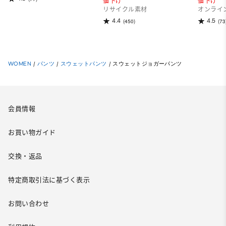
値下げ
値下げ
リサイクル素材
オンライ
4.4
4.5
(450)
(73
WOMEN
/
パンツ
/
スウェットパンツ
/
スウェットジョガーパンツ
会員情報
お買い物ガイド
交換・返品
特定商取引法に基づく表示
お問い合わせ