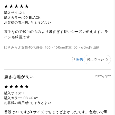
購入サイズ: L
購入カラー: 09 BLACK
お客様の着用感: ちょうどよい
裏毛なので起毛のものより暑すぎず長いシーズン使えます。ラ
インも綺麗です
ゆきみらぶ
女性
40代
身長: 156 - 160cm
体重: 56 - 60kg
岡山県
報告
役に立った 0
履き心地が良い
2026/7/22
購入サイズ: L
購入カラー: 03 GRAY
お客様の着用感: ちょうどよい
普段はXLですがLサイズでちょうどよかったです。色違いで黒