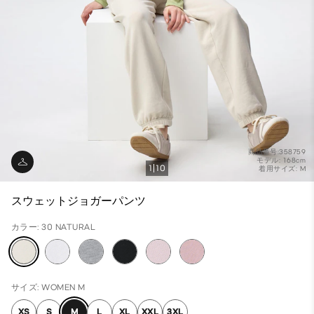
商品番号:358759
モデル: 168cm
1
10
着用サイズ: M
スウェットジョガーパンツ
カラー: 30 NATURAL
サイズ: WOMEN M
XS
S
M
L
XL
XXL
3XL