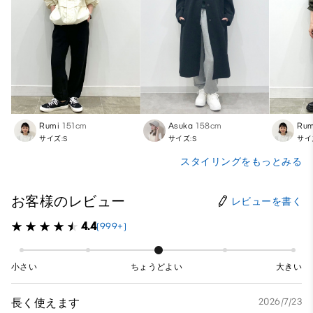
Rumi
151cm
Asuka
158cm
Rum
サイズ:S
サイズ:S
サイ
スタイリングをもっとみる
お客様のレビュー
レビューを書く
4.4
(999+)
小さい
ちょうどよい
大きい
長く使えます
2026/7/23