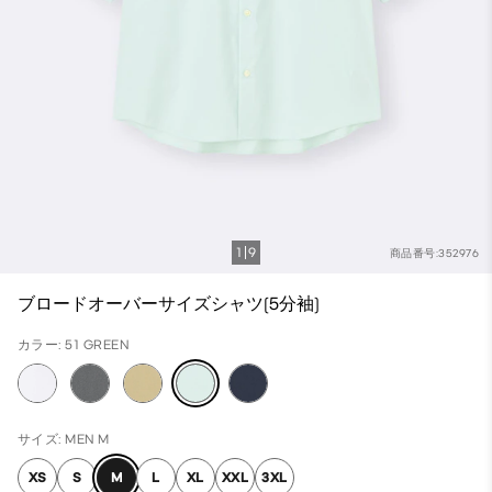
1
9
商品番号:352976
ブロードオーバーサイズシャツ(5分袖)
カラー: 51 GREEN
サイズ: MEN M
XS
S
M
L
XL
XXL
3XL