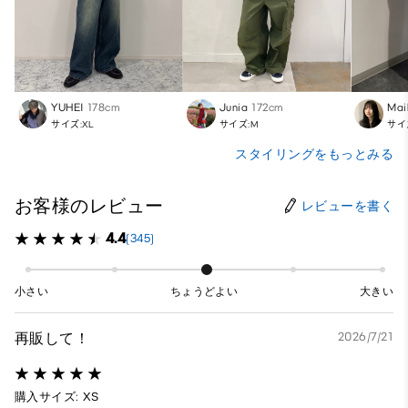
YUHEI
178cm
Junia
172cm
Mai
サイズ:XL
サイズ:M
サイ
スタイリングをもっとみる
お客様のレビュー
レビューを書く
4.4
(345)
小さい
ちょうどよい
大きい
再販して！
2026/7/21
購入サイズ: XS