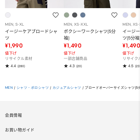
MEN, S-XL
MEN, XS-XXL
MEN, XS
イージーケアブロードシャ
ボクシーワークシャツ(5分
イージ
ツ
袖)
ツ(5分袖
¥1,990
¥1,490
¥1,49
値下げ
値下げ
値下げ
リサイクル素材
一部店舗商品
リサイク
4.4
4.3
4.5
(280)
(20)
(23
MEN
/
シャツ・ポロシャツ
/
カジュアルシャツ
/
ブロードオーバーサイズシャツ(5分
会員情報
お買い物ガイド