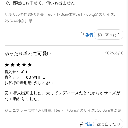
で、部屋にも干せて、匂いも出ません！
サルサル
男性
30代
身長: 166 - 170cm
体重: 61 - 65kg
足のサイズ:
26.5cm
神奈川県
報告
役に立った 1
ゆったり着れて可愛い
2026/6/10
購入サイズ: L
購入カラー: 00 WHITE
お客様の着用感: 少し大きい
安く購入出来ました。太ってレディースだとなかなかサイズが
なく助かりました。
ジェニファー
女性
40代
身長: 166 - 170cm
足のサイズ: 25.0cm
青森県
報告
役に立った 0