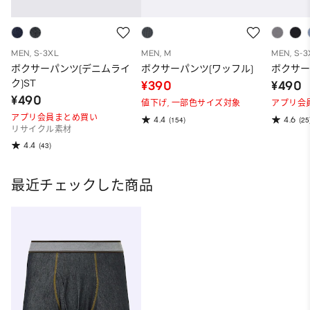
MEN, S-3XL
MEN, M
MEN, S-3
ボクサーパンツ(デニムライ
ボクサーパンツ(ワッフル)
ボクサー
ク)ST
¥390
¥490
¥490
値下げ,
一部色サイズ対象
アプリ会
アプリ会員まとめ買い
4.4
4.6
(154)
(25
リサイクル素材
4.4
(43)
最近チェックした商品