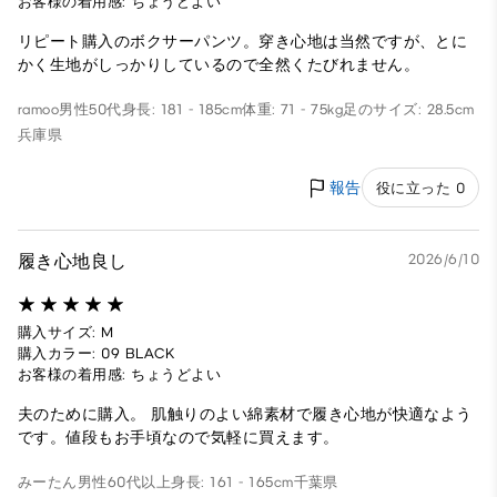
お客様の着用感: ちょうどよい
リピート購入のボクサーパンツ。穿き心地は当然ですが、とに
かく生地がしっかりしているので全然くたびれません。
ramoo
男性
50代
身長: 181 - 185cm
体重: 71 - 75kg
足のサイズ: 28.5cm
兵庫県
報告
役に立った 0
履き心地良し
2026/6/10
購入サイズ: M
購入カラー: 09 BLACK
お客様の着用感: ちょうどよい
夫のために購入。 肌触りのよい綿素材で履き心地が快適なよう
です。値段もお手頃なので気軽に買えます。
みーたん
男性
60代以上
身長: 161 - 165cm
千葉県