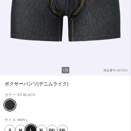
1
5
商品番号:357335
ボクサーパンツ(デニムライク)
カラー: 09 BLACK
サイズ: MEN L
S
M
L
XL
XXL
3XL