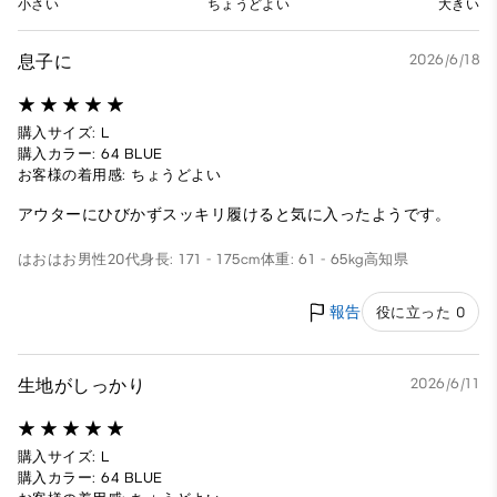
小さい
ちょうどよい
大きい
息子に
2026/6/18
購入サイズ: L
購入カラー: 64 BLUE
お客様の着用感: ちょうどよい
アウターにひびかずスッキリ履けると気に入ったようです。
はおはお
男性
20代
身長: 171 - 175cm
体重: 61 - 65kg
高知県
報告
役に立った 0
生地がしっかり
2026/6/11
購入サイズ: L
購入カラー: 64 BLUE