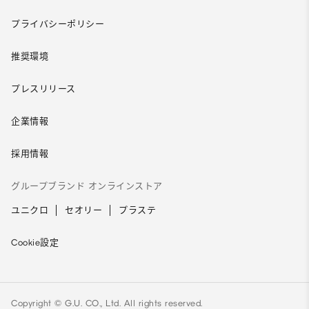
プライバシーポリシー
推奨環境
プレスリリース
企業情報
採用情報
グループブランド オンラインストア
ユニクロ
セオリー
プラステ
Cookie設定
Copyright © G.U. CO., Ltd. All rights reserved.