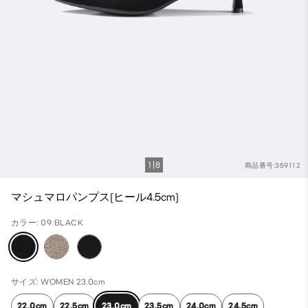
1
8
商品番号:359112
マシュマロパンプス(ヒール4.5cm)
カラー: 09 BLACK
サイズ: WOMEN 23.0cm
22.0cm
22.5cm
23.0cm
23.5cm
24.0cm
24.5cm