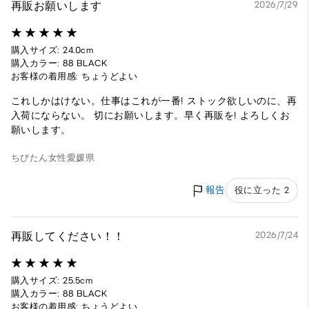
再販お願いします
2026/7/29
購入サイズ: 24.0cm
購入カラー: 88 BLACK
お客様の着用感: ちょうどよい
これしかはけない。仕事はこれが一番! ストック欲しいのに、再
入荷にならない。 切にお願いします。早く再販を! よろしくお
願いします。
ちびたん
女性
愛媛県
報告
役に立った 2
再販してください！！
2026/7/24
購入サイズ: 25.5cm
購入カラー: 88 BLACK
お客様の着用感: ちょうどよい