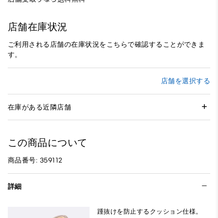
店舗在庫状況
ご利用される店舗の在庫状況をこちらで確認することができま
す。
店舗を選択する
在庫がある近隣店舗
この商品について
商品番号: 359112
詳細
踵抜けを防止するクッション仕様。