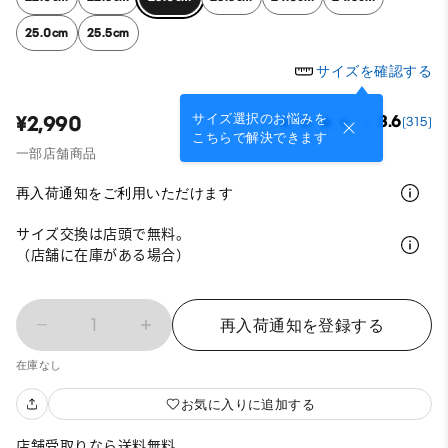
25.0cm
25.5cm
サイズを確認する
サイズ選択のお悩みを
¥2,990
3.6
(315)
こちらで解決できます
一部店舗商品
再入荷通知をご利用いただけます
サイズ交換は店頭で無料。
（店舗に在庫がある場合）
1
再入荷通知を登録する
在庫なし
お気に入りに追加する
店舗受取りなら送料無料